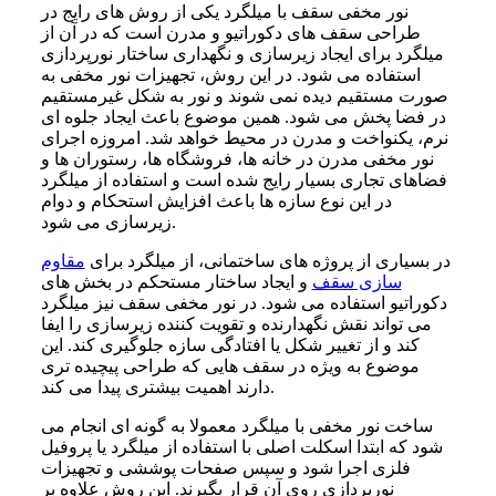
نور مخفی سقف با میلگرد یکی از روش های رایج در
طراحی سقف های دکوراتیو و مدرن است که در آن از
میلگرد برای ایجاد زیرسازی و نگهداری ساختار نورپردازی
استفاده می شود. در این روش، تجهیزات نور مخفی به
صورت مستقیم دیده نمی شوند و نور به شکل غیرمستقیم
در فضا پخش می شود. همین موضوع باعث ایجاد جلوه ای
نرم، یکنواخت و مدرن در محیط خواهد شد. امروزه اجرای
نور مخفی مدرن در خانه ها، فروشگاه ها، رستوران ها و
فضاهای تجاری بسیار رایج شده است و استفاده از میلگرد
در این نوع سازه ها باعث افزایش استحکام و دوام
زیرسازی می شود.
در بسیاری از پروژه های ساختمانی، از میلگرد برای
مقاوم
سازی سقف
و ایجاد ساختار مستحکم در بخش های
دکوراتیو استفاده می شود. در نور مخفی سقف نیز میلگرد
می تواند نقش نگهدارنده و تقویت کننده زیرسازی را ایفا
کند و از تغییر شکل یا افتادگی سازه جلوگیری کند. این
موضوع به ویژه در سقف هایی که طراحی پیچیده تری
دارند اهمیت بیشتری پیدا می کند.
ساخت نور مخفی با میلگرد معمولا به گونه ای انجام می
شود که ابتدا اسکلت اصلی با استفاده از میلگرد یا پروفیل
فلزی اجرا شود و سپس صفحات پوششی و تجهیزات
نورپردازی روی آن قرار بگیرند. این روش علاوه بر