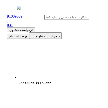
91009009
-
0
31
درخواست مشاوره
درخواست مشاوره
ورود | ثبت نام
قیمت روز محصولات