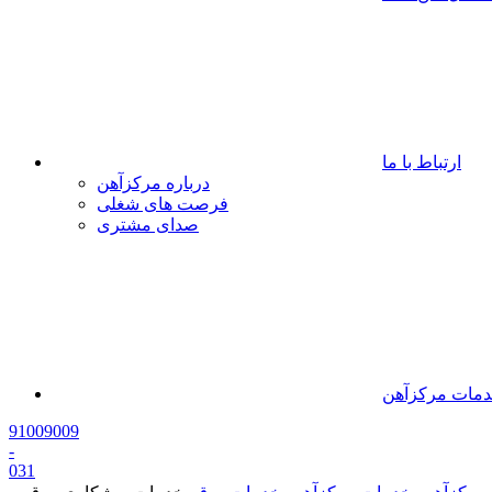
ارتباط با ما
درباره مرکزآهن
فرصت های شغلی
صدای مشتری
مات مرکزآهن
91009009
-
0
31