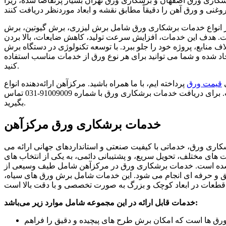
شکاری ورق اصفهان و برشکاری ورق تهران بسیار پرتقاضا شده، زیرا
خدمات برشکاری ورق شامل برش لیزری، برش گیوتین، برش CNC و خم و برش ورق اصفهان،
ت. هدف این خدمات، افزایش سرعت تولید، کاهش ضایعات، بالا بردن
 منابع، پروژه خود را جلو ببرد. با توسعه تکنولوژی در دستگاه‌ برش
 شده و شما می‌ توانید برای هر نوع ورق از خدمات مناسب استفاده
کنید.
ی
قیمت ورق
پرداخته‌ ایم، با ما همراه باشید. مرکزآهن ارائه‌دهنده انواع
خدمات برش ورق آهن با بروزترین دستگاه روش‌ های پیشرفته است. برای دریافت خدمات برشکاری ورق با شماره 91009009-031 تماس
بگیرید.
خدمات برشکاری ورق مرکزآهن
ری ورق، خدماتی با کیفیت صنعتی و استانداردهای جهانی ارائه می‌
‌ های مختلف، تحویل سریع، و پشتیبانی دائمی، به یکی از انتخاب‌ های
شده است.
خدمات برشکاری ورق
در
مرکزآهن
شامل طیف وسیعی از
ق و حرفه‌ ای انجام می‌ شود. این خدمات شامل برش ورق‌ های سیاه،
خدمات قابل ارائه در این مجموعه شامل موارد زیر می‌باشد:
ورق‌ ها است که امکان برش طرح‌ های پیچیده و دقیق را فراهم