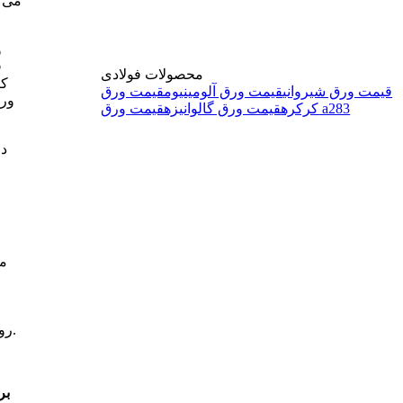
می‌ 
ف
محصولات فولادی
کی
قیمت ورق شیروانی
قیمت ورق آلومینیوم
قیمت ورق
ورق
قیمت ورق a283
کرکره
قیمت ورق گالوانیزه
در
م
روغنی، استیل، گالوانیزه، رنگی و آلومینیوم است. مرکزآهن قادر به ارائه قطعات در ابعاد کوچک و بزرگ به صورت تخصصی و با دقت بالا است.
بر