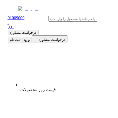
91009009
-
0
31
درخواست مشاوره
درخواست مشاوره
ورود | ثبت نام
قیمت روز محصولات