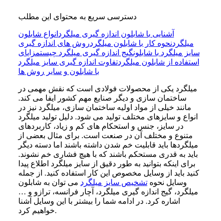
دسترسی سریع به محتوای این مطلب
آشنایی با شابلون اندازه گیری میلگرد
انواع شابلون
میلگرد
نحوه کار با شابلون میلگرد
روش های اندازه گیری
سایز میلگرد با شابلون
گیج اندازه گیری میلگرد چیست
مزایای
استفاده از شابلون میلگرد
تفاوت اندازه گیری سایز میلگرد
با شابلون و سایر روش ها
میلگرد یکی از محصولات فولادی است که نقش مهمی در
ساختمان سازی و دیگر صنایع مهم کشور ایفا می کند.
مانند خیلی از مواد اولیه ساختمان سازی، میلگرد نیز در
انواع و سایزهای مختلف تولید می شود. دلیل تولید میلگرد
در سایز، جنس و استحکام های کم و زیاد، کاربردهای
متنوع و مختلف آن در صنعت است. برای مثال بعضی از
میلگردها باید قابلیت خم شدن داشته باشند اما دسته دیگر
باید به قدری مستحکم باشند که با هیچ فشاری خم نشوند.
برای اینکه بتوانید به طور دقیق از سایز میلگرد اطلاع پیدا
کنید باید از وسایل مخصوص این کار استفاده کنید. از جمله
وسایل نحوه
تشخیص سایز میلگرد
می توان به شابلون
میلگرد، گیج اندازه گیری میلگرد، آچار فرانسه، ترازو و …
اشاره کرد. در ادامه شما را بیشتر با این وسایل آشنا
خواهیم کرد.