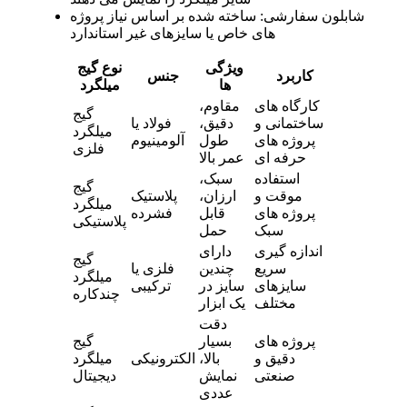
شابلون سفارشی: ساخته شده بر اساس نیاز پروژه
های خاص یا سایزهای غیر استاندارد
ویژگی
نوع گیج
کاربرد
جنس
ها
میلگرد
کارگاه های
مقاوم،
گیج
ساختمانی و
دقیق،
فولاد یا
میلگرد
پروژه های
طول
آلومینیوم
فلزی
حرفه ای
عمر بالا
استفاده
سبک،
گیج
موقت و
ارزان،
پلاستیک
میلگرد
پروژه های
قابل
فشرده
پلاستیکی
سبک
حمل
اندازه گیری
دارای
گیج
سریع
چندین
فلزی یا
میلگرد
سایزهای
سایز در
ترکیبی
چندکاره
مختلف
یک ابزار
دقت
پروژه های
بسیار
گیج
دقیق و
بالا،
الکترونیکی
میلگرد
صنعتی
نمایش
دیجیتال
عددی