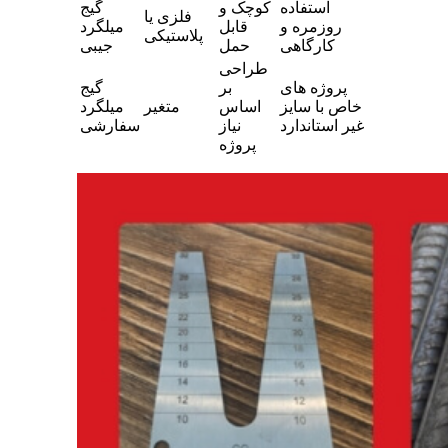
استفاده
کوچک و
گیج
فلزی یا
روزمره و
قابل
میلگرد
پلاستیکی
کارگاهی
حمل
جیبی
طراحی
پروژه های
بر
گیج
خاص با سایز
اساس
متغیر
میلگرد
غیر استاندارد
نیاز
سفارشی
پروژه