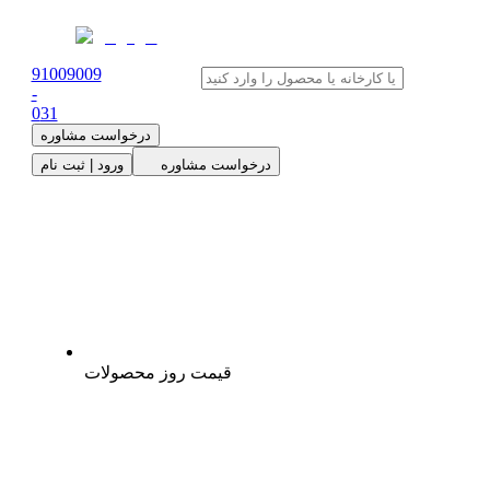
91009009
-
0
31
درخواست مشاوره
درخواست مشاوره
ورود | ثبت نام
قیمت روز محصولات