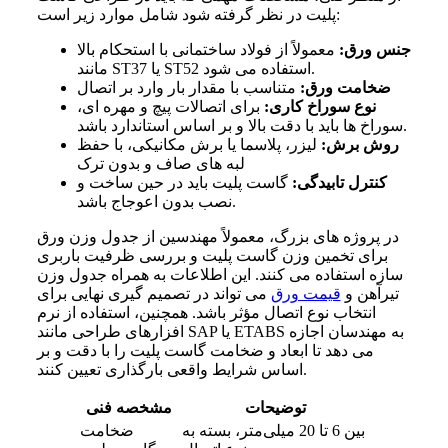
پلیت در نظر گرفته شود شامل موارد زیر است:
جنس ورق:
معمولاً از فولاد ساختمانی با استحکام بالا
مانند ST37 یا ST52 استفاده می‌ شود.
ضخامت ورق:
متناسب با مقدار بار وارد بر اتصال
نوع سوراخ‌ کاری:
برای اتصالات پیچ و مهره‌ ای،
سوراخ‌ ها باید با دقت بالا و بر اساس استاندارد باشد.
روش برش:
لیزر، پلاسما یا برش مکانیکی، با حفظ
لبه‌ های صاف و بدون ترک
کنترل تابیدگی:
گاست پلیت باید در حین ساخت و
نصب بدون اعوجاج باشد.
در پروژه‌ های بزرگ، معمولاً مهندسین از جدول وزن ورق
برای تخمین وزن گاست پلیت و بررسی ظرفیت باربری
سازه استفاده می‌ کنند. این اطلاعات به همراه جدول وزن
تیرآهن و
قیمت ورق
می‌ تواند در تصمیم‌ گیری نهایی برای
انتخاب نوع اتصال مؤثر باشد. همچنین، استفاده از نرم‌
افزارهای طراحی مانند SAP یا ETABS به مهندسان اجازه
می‌ دهد تا ابعاد و ضخامت گاست پلیت را با دقت و بر
اساس شرایط واقعی بارگذاری تعیین کنند.
توضیحات
مشخصه فنی
بین 6 تا 20 میلی‌متر، بسته به
ضخامت