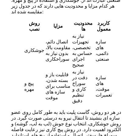
صنعتی عبارت‌ اند از: جوشکاری و استفاده از پیچ و مهره.
هر کدام مزایا و محدودیت‌ هایی دارند که در جدول زیر
مقایسه شده‌ اند:
کاربرد
محدودیت‌
روش
مزایا
معمول
ها
نصب
نیاز به
سازه‌
تجهیزات
اتصال دائم،
های
تخصصی،
مقاومت بالا،
جوشکاری
دائمی،
حساس به
بدون نیاز به
صنعتی
اجرای
سوراخکاری
صحیح
نیاز به
قابلیت باز و
سازه‌
دقت در
بسته شدن،
های
سوراخ‌
پیچ و
مناسب برای
موقت،
کاری و
مهره
سازه‌ های
تعمیرات
تنظیم
موقت
دقیق
در هر دو روش، گاست پلیت باید به‌ طور کامل روی عضو
سازه‌ ای بنشیند تا انتقال نیرو به‌ درستی صورت گیرد. در
روش جوشکاری، انتخاب نوع جوش (لب‌ به‌ لب، گوشه) و
الکترود اهمیت دارد. در روش پیچ‌ کاری نیز رعایت فاصله
سوراخ‌ ها، سفتی اتصال و استفاده از پیچ‌ های استاندارد