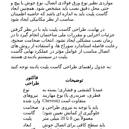
مواردی نظیر نوع ورق فولادی اتصال، نوع جوش یا پیچ و
حتی محل دقیق نصب باید مشخص شود. همچنین ابعاد
گاست پلیت باید به اندازه‌ ای باشد که حاشیه اطمینان
مناسب از نظر مکانیکی ایجاد شود.
در نهایت، طراحی گاست پلیت باید با در نظر گرفتن
جزئیات اجرایی و مقررات ملی ساختمان انجام گیرد تا در
زمان نصب مشکلی ایجاد نشود. انتخاب ضخامت صحیح،
رعایت فاصله استاندارد سوراخ‌ ها، و استفاده از روش‌ های
اتصال مناسب از عوامل مؤثر در عملکرد نهایی گاست
پلیت در سیستم بادبندی هستند.
به جدول راهنمای طراحی گاست پلیت بادبند توجه کنید:
فاکتور
توضیحات
طراحی
عمدتا کششی و فشاری؛ بسته به
نوع
نوع مهاربند (قطری، ضربدری یا
نیروهای
Chevron) متفاوت است
وارد شده
باید با توجه به نیروی طراحی و
ضخامت
جلوگیری از کمانش تعیین شود؛
گاست
معمولاً بین 8 تا 20 میلی‌ متر
پلیت
باید سطح کافی برای اتصال جوش
ابعاد