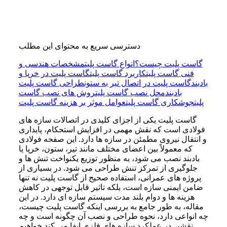
دسترسی سریع به محتوای این مطلب
گاست پلیت چیست؟
انواع گاست پلیت
مشخصات هندسی و
فنی گاست پلیت
کاربرد گاست پلیت
گاست پلیت در خرپا و
بادبند
گاست پلیت در اتصال تیر به ستون
طراحی گاست پلیت
بادبند
محل نصب گاست پلیت
روش‌ های نصب گاست
پلیت
جوشکاری گاست پلیت
عوامل موثر بر هزینه گاست پلیت
گاست پلیت یکی از اجزای کلیدی در اتصالات سازه‌ های
فولادی است که نقش مهمی در افزایش استحکام، پایداری
و انتقال نیروی مطمئن در سازه‌ ها دارد. این صفحه فولادی
که معمولاً بین اعضای مختلف مانند تیر، ستون، خرپا یا
بادبند نصب می‌ شود، به‌ منظور توزیع یکنواخت تنش‌ ها و
جلوگیری از تمرکز تنش طراحی می‌ شود. در بسیاری از
پروژه‌ های عمرانی، استفاده صحیح از گاست پلیت نه تنها
ضامن ایمنی سازه است، بلکه تاثیر قابل توجهی در کاهش
هزینه‌ ها و دوام بلند مدت سیستم سازه‌ ای دارد. در این
مقاله، به‌ طور جامع به بررسی اینکه گاست پلیت چیست،
چه انواعی دارد، نحوه طراحی و نصب آن چگونه است و چه
نقشی در عملکرد سازه‌ های فلزی ایفا می‌ کند خواهیم