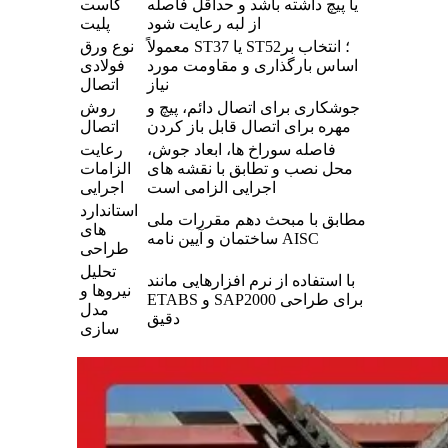
یا پیچ داشته باشد و حداقل فاصله
گاست
از لبه رعایت شود
پلیت
معمولاً ST37 یا ST52؛ انتخاب بر
نوع ورق
اساس بارگذاری و مقاومت مورد
فولادی
نیاز
اتصال
جوشکاری برای اتصال دائم، پیچ و
روش
مهره برای اتصال قابل باز کردن
اتصال
فاصله سوراخ‌ ها، ابعاد جوش،
رعایت
محل نصب و تطابق با نقشه‌ های
الزامات
اجرایی الزامی است
اجرایی
استاندارد
مطابق با مبحث دهم مقررات ملی
های
ساختمان و آیین‌ نامه AISC
طراحی
تحلیل
با استفاده از نرم‌ افزارهایی مانند
نیروها و
ETABS و SAP2000 برای طراحی
مدل‌
دقیق
سازی