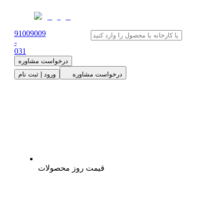
91009009
-
0
31
درخواست مشاوره
درخواست مشاوره
ورود | ثبت نام
قیمت روز محصولات