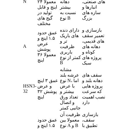
N
های صنعتی،
دهانه
معمولا ۲۴
انبارها و
بیشتر
اینچ و قابل
سازه های
نسبت به
تولید در
بزرگ
نوع B
گیج های
مختلف
بازسازی و
دارای دنده
عمق حدود
تعمیر سقف
های باریک
۱.۵ اینچ و
های قدیمی،
تر و
عرض
A
دهانه های
ظرفیت
پوشش
کوتاه و
باربری
معمولا ۳۶
پروژه های
کمتر از نوع
اینچ
B
سبک
مشابه
سقف های
عرشه بلند
دهانه بلند و
نوع N، اما
عمق ۳ اینچ
پروژه هایی
با عرض
و عرض
HSN3-
32
که سرعت
بیشتر و
پوشش ۳۲
نصب اهمیت
تعداد ورق
اینچ
دارد
و اتصال
جانبی کمتر
بازسازی
ظرفیت آن
سقف،
معمولا بین
عمق حدود
تطبیق با
نوع A و B
۱.۵ اینچ و