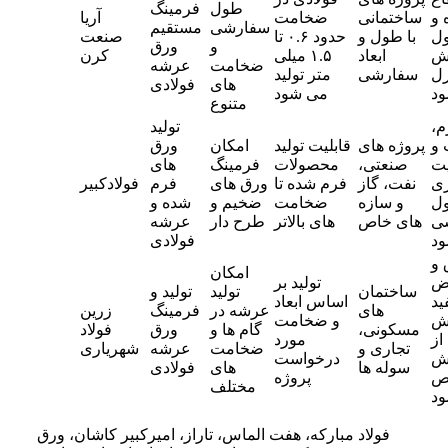
طول
فرمینگ
 و
ساختمانی
ضخامت
آریا
سفارشی
مستقیم
ل
با طول و
حدود ۰.۶ تا
صنعت
و
ورق
ش
ابعاد
۱.۵ میلی
کرن
ضخامت
عرشه
رل
سفارشی
متر تولید
های
فولادی
د
می شود
متنوع
م،
تولید
و
پروژه های
قابلیت تولید
امکان
ورق
ت
صنعتی،
محصولات
فرمینگ
های
ری
نفت، گاز
فرم شده تا
ورق های
فرم
فولادکبیر
ل
و سازه
ضخامت
ضخیم و
شده و
ی
های خاص
های بالاتر
طرح دار
عرشه
د
فولادی
 و
امکان
ض
تولید بر
ساختمان
تولید
تولید و
ید
اساس ابعاد
های
عرشه در
فرمینگ
زرین
ش
و ضخامت
مسکونی،
گام ها و
ورق
فولاد
از
مورد
تجاری و
ضخامت
عرشه
شهریاری
ش
درخواست
سوله ها
های
فولادی
ص
پروژه
مختلف
د
فولاد مبارکه، هفت الماس، تاراز، امیرکبیر کاشان، ورق