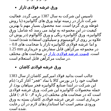
ورق عرشه فولادی تاراز
تاسیس این شرکت به سال 1387 برمی‌ گردد. فعالیت
شرکت تاراز در زمینه تولید ورق‌ های گالوانیزه (با روش
غوطه وری گرم) است. سه محصول بسیار مهم با بهترین
کیفیت در این مجموعه به تولید می‌ رسد که شامل: ورق
گالوانیزه، ورق گالوانیزه رنگی و ورق گالوالوم (در پوش آن
علاوه بر روی از آلومینیوم و سیلیکون استفاده شده) است؛
و اما عرشه فولادی گالوانیزه تاراز با ضخامت‌ های 0.8 –
1.25 mm در مجموعه مرکزآهن قابل سفارش و خریداری
است.
قیمت عرشه فولادی تاراز
در ضخامت‌ های مختلف
در سایت مرکزآهن قابل استعلام است.
ورق عرشه فولادی کاشان
جالب است بدانید فولاد امیرکبیر کاشان از سال 1383
فعالیت خود را در بورس کالا با نماد “فجر” آغاز کرد؛ (نام
این شرکت در ابتدا صنایع گالوانیزه فجر سپاهان بود). از
جمله محصولات گالوانیزه این شرکت، ورق عرشه فولادی
است که در ضخامت‌ های مختلف (در بازه ۰٫۴ تا ۰٫۸) قابل
خریداری است. عرض عرشه فولادی کاشان بسته به ورق
ورودی متغیر است اما استانداردهای لازم در آن رعایت
شده است.