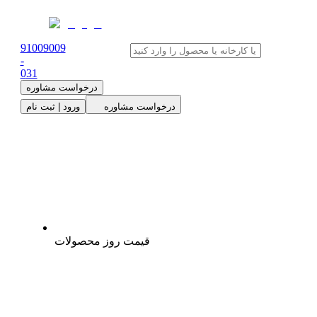
91009009
-
0
31
درخواست مشاوره
درخواست مشاوره
ورود | ثبت نام
قیمت روز محصولات