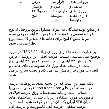
پروفیل های
قرار می
عرض
F
قدیمی و
گیرد و
پوشش
پروژه های
دارای دنده
معمولا ۳۶
دارای دهانه
متوسط
اینچ
متوسط
است
نوع B در منابع تولیدکنندگان به عنوان متداول ترین پروفیل
عرشه سقفی با عمق ۱.۵ و عرض ۳۶ اینچ معرفی شده
است. نوع N نیز با عمق ۳ اینچ برای دهانه های بلندتر
طراحی می شود.
در مورد HSN3-32 نیز عبارت «تیغه ها دارای زوایای زیاد»
توضیح فنی مناسبی نیست. مزیت اصلی این پروفیل، عرض
پوشش ۳۲ اینچی در مقایسه با عرض ۲۴ اینچی نوع N
است؛ در نتیجه تعداد ورق ها، همپوشانی های جانبی و
اتصالات مورد نیاز کاهش پیدا می کند و نصب سریع تر می
شود.
نکته مهم این است که این دسته بندی مربوط به عرشه
فولادی سقفی یا Steel Roof Deck در سیستم آمریکای
شمالی است و نباید مستقیما با ورق عرشه فولادی
کامپوزیت مورد استفاده زیر دال بتنی در ساختمان های
ایران یکسان در نظر گرفته شود. استاندارد SDI میان
عرشه سقفی، عرشه کف کامپوزیت و عرشه کف