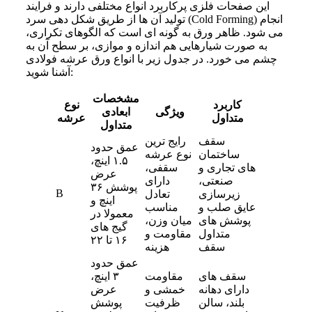
این صفحات فلزی پرکاربرد انواع مختلفی دارند و فرایند
تولید آن ها از طریق شکل دهی سرد (Cold Forming) انجام
می شود. ظاهر ورق به گونه ای است که الگوهای تکراری،
به صورت شیارهایی هم اندازه و موازی، بر سطح آن به
چشم می خورد. در جدول زیر با انواع ورق عرشه فولادی
آشنا شوید:
مشخصات
کاربرد
نوع
ویژگی
ابعادی
متداول
عرشه
متداول
سقف
رایج ترین
عمق حدود
ساختمان
نوع عرشه
۱.۵ اینچ،
های تجاری و
سقفی،
عرض
صنعتی،
دارای
پوشش ۳۶
B
زیرسازی
تعادل
اینچ و
عایق صلب و
مناسب
معمولا در
پوشش های
میان وزن،
گیج های
متداول
مقاومت و
۱۶ تا ۲۲
سقف
هزینه
عمق حدود
سقف های
مقاومت
۳ اینچ،
دارای دهانه
خمشی و
عرض
بلند، سالن
ظرفیت
پوشش