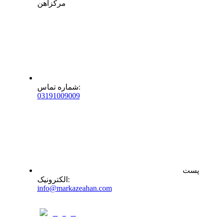
مرکزآهن
:
شماره تماس
0
31
91009009
پست
:
الکترونیک
info@markazeahan.com