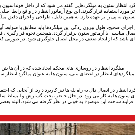
رد انتظار ستون به میلگردهایی گفته می شود که از داخل فونداسیون 
اتر مورد استفاده قرار گیرند. این نوع آرماتور انتظار در واقع رابط اص
مین دلیل، طراحی و اجرای دقیق میلگرد انتظار ستون در فونداسیون از اهمیت بسیار بالایی برخوردار است.
 اجرای صحیح، طول بیرون زدگی این میلگردها باید مطابق با ضوابط آی
صال مناسبی با آرماتور ستون برقرار گردد. همچنین نحوه قرارگیری، فاص
ای باشد که از ایجاد ضعف در محل اتصال جلوگیری شود. در صورتی که
میلگرد انتظار در روسازی‌ های محکم ایجاد شده که در آن‌ ها بتن و
میلگردهای انتظار در اعضای بتنی، ستون‌ ها به عنوان میلگرد انتظار ست
رد انتظار در اتصال دال به راه‌ پله‌ ها نیز کاربرد دارد. از آنجایی‌ ک
ای ستون‌ ها به کار می‌ رود. در حال حاضر، بحث گسترش و انبساط ساخ
فرایند ساخت این موضوع به‌ خوبی در نظر گرفته می‌ شود. البته بعضی س