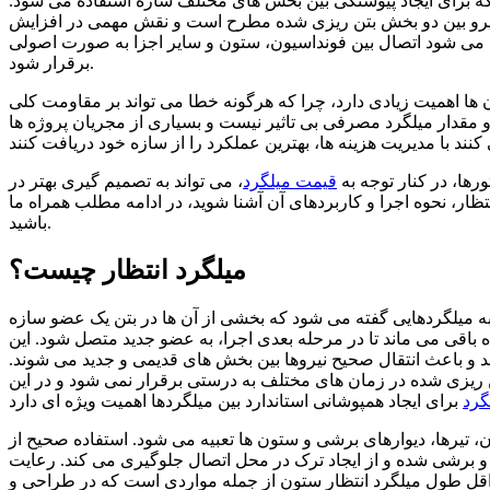
 که برای ایجاد پیوستگی بین بخش های مختلف سازه استفاده می شود.
ل نیرو بین دو بخش بتن ریزی شده مطرح است و نقش مهمی در افزایش
ث می شود اتصال بین فونداسیون، ستون و سایر اجزا به صورت اصولی
برقرار شود.
ن ها اهمیت زیادی دارد، چرا که هرگونه خطا می تواند بر مقاومت کلی
و مقدار میلگرد مصرفی بی تاثیر نیست و بسیاری از مجریان پروژه ها
ها، در کنار توجه به
قیمت میلگرد
، می تواند به تصمیم گیری بهتر در
تظار، نحوه اجرا و کاربردهای آن آشنا شوید، در ادامه مطلب همراه ما
باشید.
میلگرد انتظار چیست؟
د، به میلگردهایی گفته می شود که بخشی از آن ها در بتن یک عضو سازه
باقی می ماند تا در مرحله بعدی اجرا، به عضو جدید متصل شود. این
د و باعث انتقال صحیح نیروها بین بخش های قدیمی و جدید می شوند.
ن ریزی شده در زمان های مختلف به درستی برقرار نمی شود و در این
گرد
ن، تیرها، دیوارهای برشی و ستون ها تعبیه می شود. استفاده صحیح از
و برشی شده و از ایجاد ترک در محل اتصال جلوگیری می کند. رعایت
داقل طول میلگرد انتظار ستون از جمله مواردی است که در طراحی و