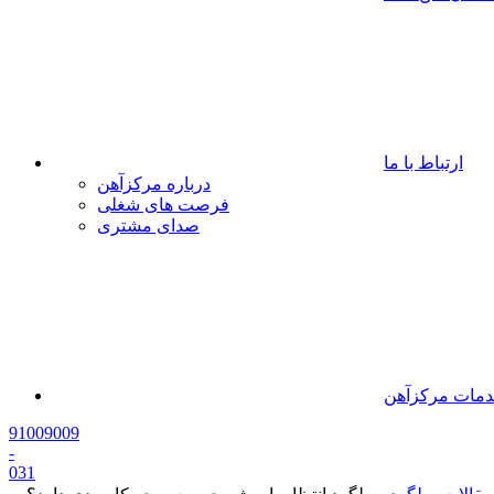
ارتباط با ما
درباره مرکزآهن
فرصت های شغلی
صدای مشتری
مات مرکزآهن
91009009
-
0
31