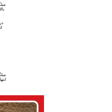
میلگ
بال
ستون به پی را بر عهده دارد. به ه
در
ات
میلگ
انته