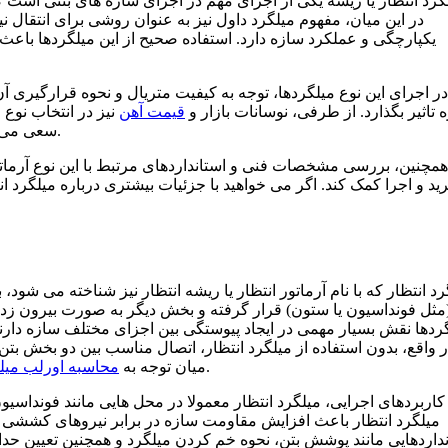
گرد انتظار یا ریشه یکی از اجزای مهم در اجرای سازه های بتنی است
در این میان، مفهوم میلگرد داول نیز به عنوان روشی برای انتقا
یکپارچگی و عملکرد سازه دارد. استفاده صحیح از این میلگردها باع
در اجرای این نوع میلگردها، توجه به کیفیت متریال و نحوه قرارگیری آ
 تاثیر بگذارد. از طرفی، نوسانات بازار و
قیمت آهن
نیز در انتخاب نوع 
سعی می کنند با مدیریت هزینه ها، بهترین عملکرد را از سازه خود دریافت کنند.
همچنین، بررسی مشخصات فنی و استانداردهای مرتبط با این نوع آرماتور
ید و اجرا کمک کند. اگر می خواهید با جزئیات بیشتری درباره میلگرد ان
رد انتظار که با نام آرماتور انتظار یا ریشه انتظار نیز شناخته می شو
مثل فونداسیون یا ستون) قرار گرفته و بخش دیگر به صورت بیرون زده 
ردها نقش بسیار مهمی در ایجاد پیوستگی بین اجزای مختلف سازه دارن
ر واقع، بدون استفاده از میلگرد انتظار، اتصال مناسب بین دو بخش بت
برای ایجاد همپوشانی استاندارد بین میلگردها اهمیت ویژه ای دارد.
میان توجه به
محاسبه اورلب میل
کاربردهای اجرایی، میلگرد انتظار معمولا در محل هایی مانند فونداسیو
میلگرد انتظار باعث افزایش مقاومت سازه در برابر نیروهای کششی 
نداردهایی مانند پوشش بتن، نحوه خم کردن میلگرد و همچنین تعیین ح