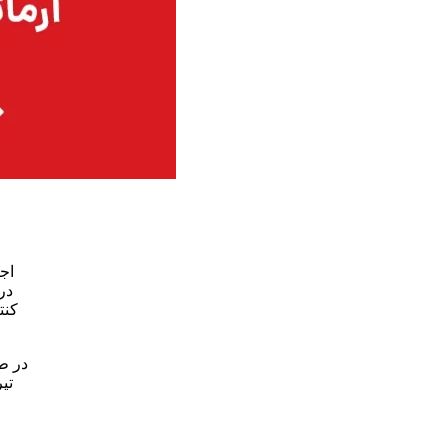
اج
در
کنت
در طر
تی