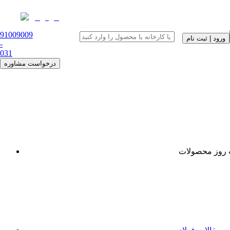
91009009
ورود | ثبت نام
-
0
31
درخواست مشاوره
روز محصولات