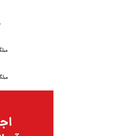
م
میلگ
میلگ