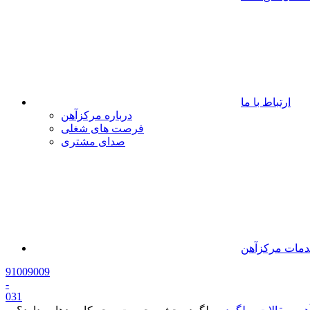
ارتباط با ما
درباره مرکزآهن
فرصت های شغلی
صدای مشتری
مات مرکزآهن
91009009
-
0
31