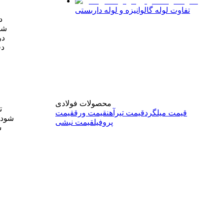
تفاوت لوله گالوانیزه و لوله داربستی
د
شود
در
دق
محصولات فولادی
ت
قیمت میلگرد
قیمت تیرآهن
قیمت ورق
قیمت
شود و
پروفیل
قیمت نبشی
س