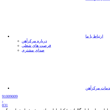
ارتباط با ما
درباره مرکزآهن
فرصت های شغلی
صدای مشتری
مات مرکزآهن
91009009
-
0
31