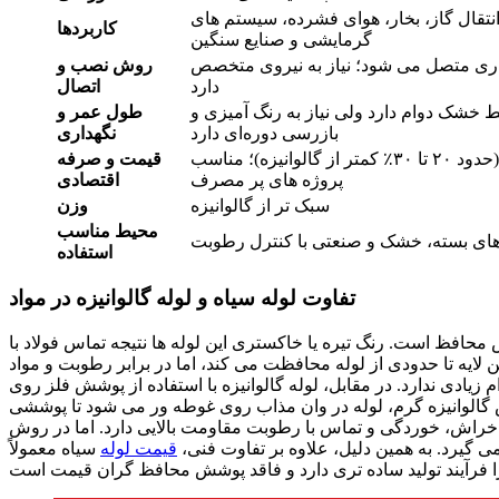
تقال گاز، بخار، هوای فشرده، سیستم‌ های
کاربردها
گرمایشی و صنایع سنگین
ری متصل می‌ شود؛ نیاز به نیروی متخصص
روش نصب و
دارد
اتصال
 خشک دوام دارد ولی نیاز به رنگ‌ آمیزی و
طول عمر و
بازرسی دوره‌ای دارد
نگهداری
ارزان‌ تر (حدود ۲۰ تا ۳۰٪ کمتر از گالوانیزه)؛ مناسب
قیمت و صرفه
پروژه‌ های پر مصرف
اقتصادی
سبک‌ تر از گالوانیزه
وزن
محیط مناسب
ای بسته، خشک و صنعتی با کنترل رطوبت
استفاده
تفاوت لوله سیاه و لوله گالوانیزه در مواد
محافظ است. رنگ تیره یا خاکستری این لوله ها نتیجه تماس فولاد با
ین لایه تا حدودی از لوله محافظت می کند، اما در برابر رطوبت و مواد
ارد. در مقابل، لوله گالوانیزه با استفاده از پوشش فلز روی (Zinc) تولید می شود. این فرآیند که «گالوانیزه کردن» نام دارد،
ش گالوانیزه گرم، لوله در وان مذاب روی غوطه ور می شود تا پوششی
خراش، خوردگی و تماس با رطوبت مقاومت بالایی دارد. اما در روش
ی گیرد. به همین دلیل، علاوه بر تفاوت فنی،
قیمت لوله
سیاه معمولاً