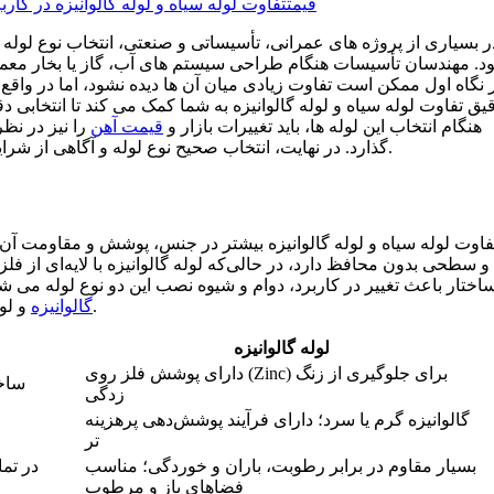
قیمت
تفاوت لوله سیاه و لوله گالوانیزه در کارب
ر بسیاری از پروژه های عمرانی، تأسیساتی و صنعتی، انتخاب نوع لو
. مهندسان تأسیسات هنگام طراحی سیستم های آب، گاز یا بخار معمولاً ب
 نگاه اول ممکن است تفاوت زیادی میان آن ها دیده نشود، اما در واقع
یق تفاوت لوله سیاه و لوله گالوانیزه به شما کمک می کند تا انتخابی 
هنگام انتخاب این لوله ها، باید تغییرات بازار و
قیمت آهن
را نیز در نظر
گذارد. در نهایت، انتخاب صحیح نوع لوله و آگاهی از شرایط اقتصادی می تواند دوام سیستم و صرفه جویی مالی را تضمین کند.
فاوت لوله سیاه و لوله گالوانیزه بیشتر در جنس، پوشش و مقاومت آن‌ 
 سطحی بدون محافظ دارد، در حالی‌که لوله گالوانیزه با لایه‌ای از فلز
اختار باعث تغییر در کاربرد، دوام و شیوه نصب این دو نوع لوله می‌ شود
و لوله سیاه تأثیر دارد و آن‌ ها را برای پروژه‌ های متفاوتی مناسب می‌ کند.
گالوانیزه
لوله گالوانیزه
دارای پوشش فلز روی (Zinc) برای جلوگیری از زنگ‌
ساخت
زدگی
گالوانیزه گرم یا سرد؛ دارای فرآیند پوشش‌دهی پرهزینه‌
تر
بسیار مقاوم در برابر رطوبت، باران و خوردگی؛ مناسب
در تم
فضاهای باز و مرطوب