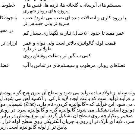
سیستم‌ های آبرسانی، گلخانه‌ ها، نرده‌ ها، فنس‌ ها و
خطوط ان
پروژه‌ های روباز شهری
با رزوه‌ کاری و اتصالات دنده‌ ای نصب می‌ شود؛ نصب
با جوشکا
سریع‌ تر ولی حساس‌ تر
در محیط
عمر مفید تا حدود ۵۰ سال؛ نیاز به نگهداری بسیار کم
قیمت لوله گالوانیزه بالاتر است ولی دوام و عمر
طولانی‌ تر دارد
کمی سنگین‌ تر به‌علت پوشش روی
فضاهای روباز، مرطوب و سیستم‌های در تماس با آب
فضاه
وله سیاه از فولاد ساده تولید می شود و سطح آن بدون هیچ گونه پوشش 
ر فرآیند تولید است که باعث ایجاد لایه نازکی از اکسید آهن می شود. ا
شیمیایی دوام زیادی ند
 دو نوع اصلی تشکیل می شود: گالوانیزه گرم و گالوانیزه سرد. در رو
ضخیم و یکپارچه روی سطح آن تشکیل گردد. این نوع پوشش در برابر 
سرد، لایه ای نازک تر از روی با جریان الکتریکی روی سطح لوله قرار م
پایین تر از لوله گالوانیزه است، زیرا فرآیند تولید ساده تری دارد و فاقد پوشش محافظ گران قیمت است.