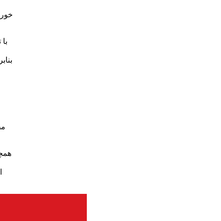
خورد
با 
بناب
مط
همچن
ا