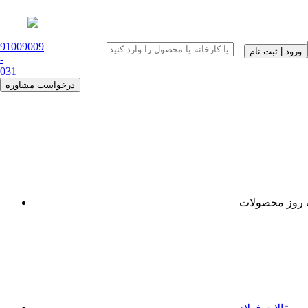
91009009
ورود | ثبت نام
-
0
31
درخواست مشاوره
روز محصولات