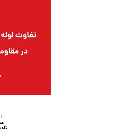
ا
مس
کاهش