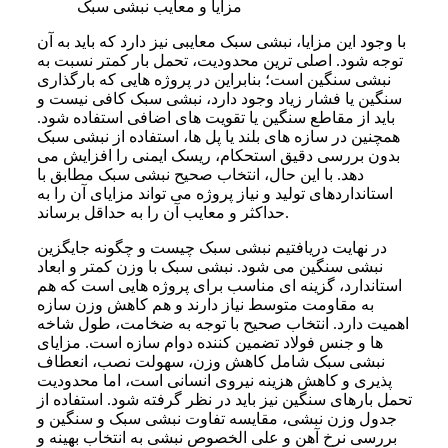
مزایا و معایب نبشی سبک
با وجود این مزایا، نبشی سبک معایبی نیز دارد که باید به آن
توجه شود. اصلی ترین محدودیت، تحمل بار کمتر نسبت به
نبشی سنگین است؛ بنابراین در پروژه هایی که بارگذاری
سنگین یا فشار زیاد وجود دارد، نبشی سبک کافی نیست و
باید از مقاطع سنگین یا تقویت های اضافی استفاده شود.
همچنین در سازه های بلند یا پل ها، استفاده از نبشی سبک
بدون بررسی دقیق استحکام، ریسک ایمنی را افزایش می
دهد. با این حال، انتخاب صحیح نبشی سبک مطابق با
استانداردهای تولید و نیاز پروژه می تواند مزایای آن را به
حداکثر و معایب آن را به حداقل برساند.
در نهایت دریافتیم نبشی سبک چیست و چگونه جایگزین
نبشی سنگین می شود. نبشی سبک با وزن کمتر و ابعاد
استاندارد، گزینه ای مناسب برای پروژه هایی است که هم
به مقاومت متوسط نیاز دارند و هم کاهش وزن سازه
اهمیت دارد. انتخاب صحیح با توجه به ضخامت، طول شاخه
ها و جنس فولاد تضمین کننده دوام سازه است. مزایای
نبشی سبک شامل کاهش وزن، سهولت نصب، انعطاف
پذیری و کاهش هزینه نیروی انسانی است، اما محدودیت
تحمل بارهای سنگین نیز باید در نظر گرفته شود. استفاده از
جدول وزن نبشی، مقایسه تفاوت نبشی سبک و سنگین و
بررسی نرخ آهن و علی الخصوص نبشی به انتخاب بهینه و