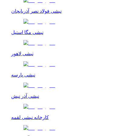
نبشی فولاد نصر آذربایجان
نبشی مگا استیل
نبشی لاهور
نبشی پارسه
نبشی آذر نبش
کارخانه نبشی لقمه