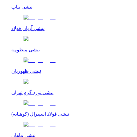
نبشی بناب
نبشی آریان فولاد
نبشی منظومه
نبشی ظهوریان
نبشی نورد گرم تهران
نبشی فولاد اسپیرال (کوهپایه)
نبشی ماهان