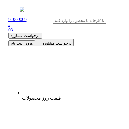
91009009
-
0
31
درخواست مشاوره
درخواست مشاوره
ورود | ثبت نام
قیمت روز محصولات