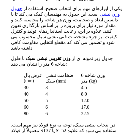
یکی از ابزارهای مهم برای انتخاب صحیح، استفاده از
جدول
وزن نبشی
است. این جدول به مهندسان کمک می کند تا با
دانستن ابعاد و ضخامت، وزن هر شاخه را محاسبه کنند و
مقدار مورد نیاز برای پروژه را بر اساس بارگذاری تعیین
کنند. علاوه بر این، رعایت استانداردهای تولید و کنترل
کیفیت نیز جزء مشخصات فنی نبشی سبک محسوب می
شود و تضمین می کند که مقطع انتخابی مقاومت کافی
داشته باشد.
جدول زیر نمونه ای از
وزن تقریبی نبشی سبک
با طول
شاخه 6 متر را نشان می دهد:
وزن شاخه 6
ضخامت نبشی
عرض بال
(mm)
متر (kg)
سبک (mm)
30
3
4.5
40
4
8.0
50
5
12.0
60
6
17.0
80
6
22.5
در انتخاب نبشی سبک، توجه به نوع فولاد نیز مهم است.
معمولاً از فولاد ST37 یا ST52 استفاده می شود که علاوه