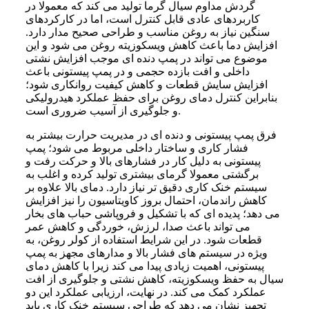
گردش مداوم سیال گرما تولید می کند که معمولا در
کاربردهای عادی قابل کنترل است، اما در کارکردهای
سنگین نیاز به روغن مناسب و طراحی صحیح مدار دارد.
افزایش دما باعث کاهش ویسکوزیته روغن می شود و این
موضوع می تواند در پمپ دنده ای موجب افزایش نشتی
داخلی و افت بازده حجمی و در پمپ پیستونی باعث
افزایش سایش قطعات و کاهش کیفیت روانکاری شود؛
بنابراین کنترل دمای روغن برای حفظ عملکرد هیدرولیکی
و جلوگیری از آسیب ضروری است.
فرق پمپ پیستونی و دنده ای در مدیریت حرارت بیشتر به
فشار کاری و ساختار داخلی مربوط می شود؛ پمپ
پیستونی به دلیل کار در فشارهای بالا و حرکت رفت و
برگشتی معمولا گرمای بیشتری تولید کرده و اغلب به
سیستم خنک کاری دقیق تر نیاز دارد. دمای بالا علاوه بر
کاهش راندمان، احتمال بروز کاویتاسیون را نیز افزایش
می دهد؛ پدیده ای که با تشکیل و فروپاشی حباب های بخار
می تواند باعث صدا، لرزش، خوردگی و کاهش عمر
قطعات شود. در این شرایط استفاده از کولر روغن، به
ویژه در سیستم های فشار بالا و مدارهای مجهز به پمپ
پیستونی، اهمیت زیادی پیدا می کند زیرا با کاهش دمای
سیال به حفظ ویسکوزیته، کاهش نشتی و جلوگیری از افت
عملکرد کمک می کند. در نهایت، ارزیابی عملکرد این دو
تجهیز نشان می دهد که طراحی سیستم خنک کاری باید