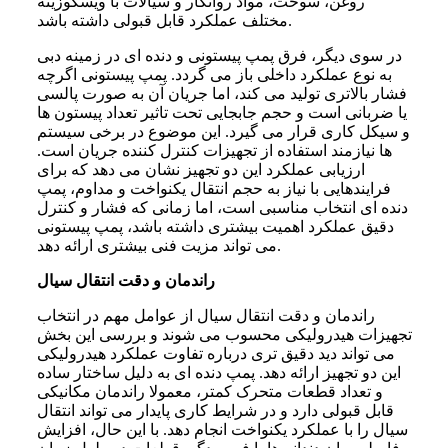
روغن، سوخت، مواد روانکار و سیالات با ویسکوزیته
مختلف عملکرد قابل قبولی داشته باشد.
در سوی دیگر، فرق پمپ پیستونی و دنده ای در زمینه دبی
به نوع عملکرد داخلی باز می گردد. پمپ پیستونی اگرچه
فشار بالاتری تولید می کند، اما جریان آن به صورت پالسی
یا ضربانی است و حجم جابجایی تحت تاثیر تعداد پیستون ها
و سیکل کاری قرار می گیرد. این موضوع در برخی سیستم
ها نیازمند استفاده از تجهیزات کنترل کننده جریان است.
ارزیابی عملکرد این دو تجهیز نشان می دهد که برای
فرایندهایی با نیاز به حجم انتقال یکنواخت و مداوم، پمپ
دنده ای انتخاب مناسبی است، اما زمانی که فشار و کنترل
دقیق عملکرد اهمیت بیشتری داشته باشد، پمپ پیستونی
می تواند مزیت فنی بیشتری ارائه دهد.
راندمان و دقت انتقال سیال
راندمان و دقت انتقال سیال از عوامل مهم در انتخاب
تجهیزات هیدرولیکی محسوب می شوند و بررسی این بخش
می تواند دید دقیق تری درباره تفاوت عملکرد هیدرولیکی
این دو تجهیز ارائه دهد. پمپ دنده ای به دلیل ساختار ساده
و تعداد قطعات متحرک کمتر، معمولا راندمان مکانیکی
قابل قبولی دارد و در شرایط کاری پایدار می تواند انتقال
سیال را با عملکرد یکنواخت انجام دهد. با این حال، افزایش