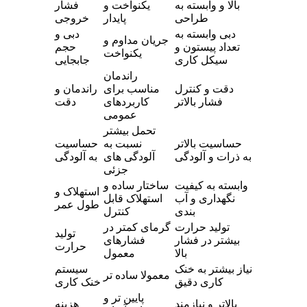
بالا و وابسته به
یکنواخت و
فشار
طراحی
پایدار
خروجی
دبی وابسته به
دبی و
جریان مداوم و
تعداد پیستون و
حجم
یکنواخت
سیکل کاری
جابجایی
راندمان
دقت و کنترل
مناسب برای
راندمان و
فشار بالاتر
کاربردهای
دقت
عمومی
تحمل بیشتر
حساسیت بالاتر
نسبت به
حساسیت
به ذرات و آلودگی
آلودگی های
به آلودگی
جزئی
وابسته به کیفیت
ساختار ساده و
استهلاک و
نگهداری و آب
استهلاک قابل
طول عمر
بندی
کنترل
تولید حرارت
گرمای کمتر در
تولید
بیشتر در فشار
فشارهای
حرارت
بالا
معمول
نیاز بیشتر به خنک
سیستم
معمولا ساده تر
کاری دقیق
خنک کاری
پایین تر و
بالاتر و نیازمند
هزینه