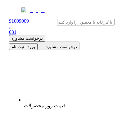
91009009
-
0
31
درخواست مشاوره
درخواست مشاوره
ورود | ثبت نام
قیمت روز محصولات