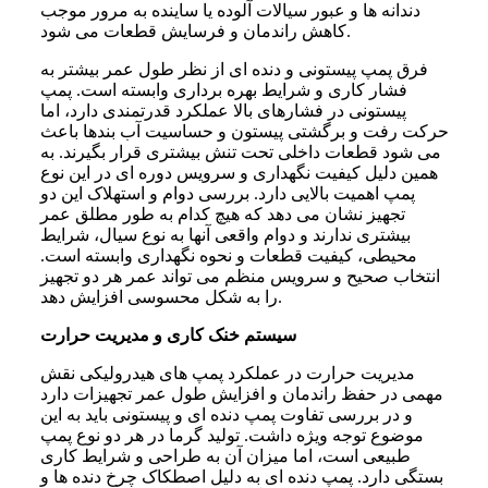
دندانه ها و عبور سیالات آلوده یا ساینده به مرور موجب
کاهش راندمان و فرسایش قطعات می شود.
فرق پمپ پیستونی و دنده ای از نظر طول عمر بیشتر به
فشار کاری و شرایط بهره برداری وابسته است. پمپ
پیستونی در فشارهای بالا عملکرد قدرتمندی دارد، اما
حرکت رفت و برگشتی پیستون و حساسیت آب بندها باعث
می شود قطعات داخلی تحت تنش بیشتری قرار بگیرند. به
همین دلیل کیفیت نگهداری و سرویس دوره ای در این نوع
پمپ اهمیت بالایی دارد. بررسی دوام و استهلاک این دو
تجهیز نشان می دهد که هیچ کدام به طور مطلق عمر
بیشتری ندارند و دوام واقعی آنها به نوع سیال، شرایط
محیطی، کیفیت قطعات و نحوه نگهداری وابسته است.
انتخاب صحیح و سرویس منظم می تواند عمر هر دو تجهیز
را به شکل محسوسی افزایش دهد.
سیستم خنک کاری و مدیریت حرارت
مدیریت حرارت در عملکرد پمپ های هیدرولیکی نقش
مهمی در حفظ راندمان و افزایش طول عمر تجهیزات دارد
و در بررسی تفاوت پمپ دنده ای و پیستونی باید به این
موضوع توجه ویژه داشت. تولید گرما در هر دو نوع پمپ
طبیعی است، اما میزان آن به طراحی و شرایط کاری
بستگی دارد. پمپ دنده ای به دلیل اصطکاک چرخ دنده ها و