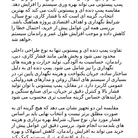
پمپ پیستونی می تواند بهره وری سیستم را افزایش دهد.
مقایسه پمپ دنده ای و پیستونی ثابت می کند که بهترین
انتخاب، گزینه ای است که با فشار کاری، نوع سیال،
شرایط نگهداری و اهداف اقتصادی پروژه هماهنگ باشد.
بررسی همه این عوامل پیش از خرید، احتمال خطا را
کاهش داده و موجب افزایش طول عمر و راندمان سیستم
خواهد شد.
تفاوت پمپ دنده ای و پیستونی تنها به نوع طراحی داخلی
محدود نمی شود و بخش هایی مانند فشار کاری، دبی،
راندمان، حساسیت به آلودگی، تولید حرارت و هزینه های
نگهداری را نیز شامل می شود. پمپ دنده ای به دلیل
ساختار ساده، جریان یکنواخت و هزینه نگهداری پایین تر، در
بسیاری از سیستم های انتقال روغن و مدارهای هیدرولیکی
عمومی کاربرد دارد. در مقابل، پمپ پیستونی با توان تولید
فشار بالا و کنترل دقیق تر جریان، برای صنایع سنگین و
فرایندهای حساس گزینه مناسب تری محسوب می شود.
مقایسه این دو تجهیز نشان می دهد که هیچ گزینه ای به
صورت مطلق برتر نیست و انتخاب نهایی باید بر اساس
فشار مورد نیاز، نوع سیال، شرایط بهره برداری و هزینه
های بلندمدت انجام شود. بررسی دقیق این عوامل پیش از
خرید می تواند به افزایش راندمان، کاهش استهلاک و بهره
برداری اقتصادی تر از سیستم کمک کند.