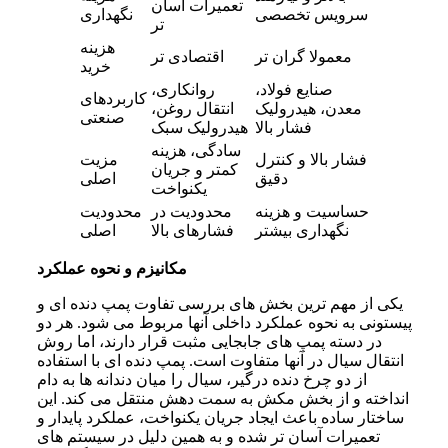
تعمیرات آسان
سرویس تخصصی
نگهداری
تر
هزینه
معمولا گران تر
اقتصادی تر
خرید
صنایع فولاد،
روانکاری،
کاربردهای
معدن، هیدرولیک
انتقال روغن،
صنعتی
فشار بالا
هیدرولیک سبک
سادگی، هزینه
فشار بالا و کنترل
مزیت
کمتر و جریان
دقیق
اصلی
یکنواخت
حساسیت و هزینه
محدودیت در
محدودیت
نگهداری بیشتر
فشارهای بالا
اصلی
مکانیزم و نحوه عملکرد
یکی از مهم ترین بخش های بررسی تفاوت پمپ دنده ای و
پیستونی به نحوه عملکرد داخلی آنها مربوط می شود. هر دو
در دسته پمپ های جابجایی مثبت قرار دارند، اما روش
انتقال سیال در آنها متفاوت است. پمپ دنده ای با استفاده
از دو چرخ دنده درگیر، سیال را میان دندانه ها به دام
انداخته و از بخش مکش به سمت دهش منتقل می کند. این
ساختار ساده باعث ایجاد جریان یکنواخت، عملکرد پایدار و
تعمیرات آسان تر شده و به همین دلیل در سیستم های