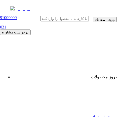
91009009
ورود | ثبت نام
-
0
31
درخواست مشاوره
روز محصولات