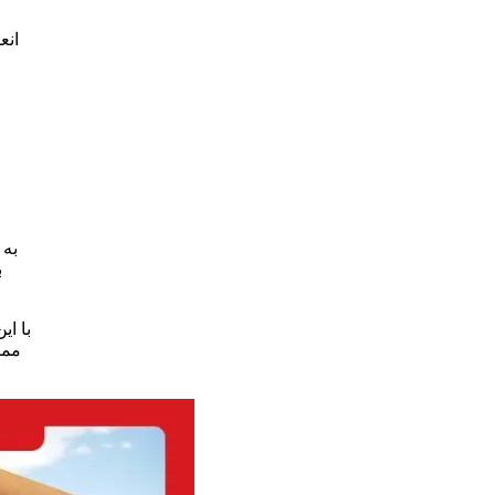
ان
به
و
با ای
ممک