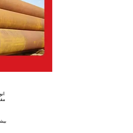
انو
مقا
بیشت