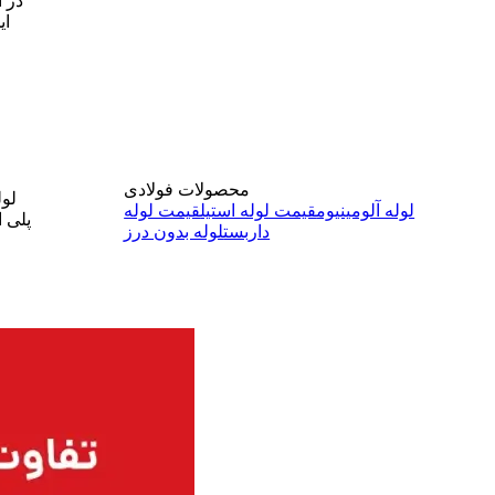
در ا
ای
محصولات فولادی
لول
لوله آلومینیوم
قیمت لوله استیل
قیمت لوله
، پلی
ا
داربست
لوله بدون درز