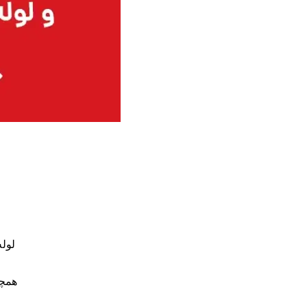
لوله
همچن