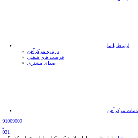
ارتباط با ما
درباره مرکزآهن
فرصت های شغلی
صدای مشتری
مات مرکزآهن
91009009
-
0
31