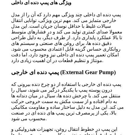
ویژگی های پمپ دنده ای داخلی
پمپ دنده ای داخلی چند ویژگی مهم دارد که آن را از مدل
خارجی متمایز می کند. مهم ترین ویژگی، توانایی انتقال
سیالات غلیظ با حداقل نوسان جریان است. این مدل
معمولا صدای کمتری تولید می کند و در فشارهای متوسط
تا بالا عملکرد پایداری دارد. از طرف دیگر، به دلیل طراحی
دقیق دنده ها، برای روغن های صنعتی و سیستم های
روانکاری حساس گزینه قابل اعتمادی محسوب می شود.
امکان تعمیر پمپ دنده ای داخلی نیز وجود دارد، اما دقت
مونتاژ و تنظیم قطعات در آن اهمیت زیادی دارد.
پمپ دنده ای خارجی (External Gear Pump)
پمپ دنده ای خارجی با استفاده از دو چرخ دنده بیرونی که
درون پوسته پمپ با یکدیگر درگیر می شوند، سیال را
منتقل می کند. با چرخش دنده ها، سیال در میان دندانه ها
به دام افتاده و از سمت مکش به سمت خروجی حرکت
می کند. این مدل به دلیل ساختار ساده و مقاومت مکانیکی
بالا، یکی از پرمصرف ترین پمپ های دنده ای در صنعت
محسوب می شود.
این پمپ در خطوط انتقال روغن، تجهیزات هیدرولیکی و
بسیاری از فرآیندهای صنعتی به کار می رود. برخی مدل ها