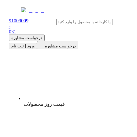
91009009
-
0
31
درخواست مشاوره
درخواست مشاوره
ورود | ثبت نام
قیمت روز محصولات