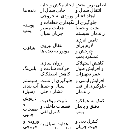
اصلی ترین بخش
ایجاد مکش و جابه
انتقال سیال و
جایی سیال از
دنده ها
ایجاد فشار
ورودی به خروجی
جلوگیری از
نگهداری قطعات و
پوسته
نشت و حفظ
هدایت مسیر
پمپ
راندمان سیستم
جریان سیال
تامین انرژی
لازم برای
انتقال نیروی
شافت
چرخش و
موتور به دنده ها
عملکرد پمپ
کاهش استهلاک
روان سازی
و افزایش طول
حرکت شافت و
بلبرینگ
عمر تجهیزات
کاهش اصطکاک
افزایش ایمنی و
جلوگیری از نشت
سیستم
جلوگیری از افت
سیال و حفظ
آب بندی
راندمان
فشار داخلی
(سیل)
درپوش
کمک به عملکرد
تثبیت موقعیت
و
دقیق و پایدار
قطعات داخلی و
صفحات
پمپ
کنترل لقی
جانبی
کنترل دبی و
ورودی و
هدایت سیال به
جهت جریان
خروجی