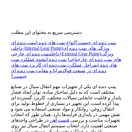
دسترسی سریع به محتوای این مطلب
پمپ دنده ای چیست؟
انواع پمپ های دنده ای
پمپ دنده ای
ویژگی های پمپ دنده ای
داخلی (Internal Gear Pump)
ویژگی
پمپ دنده ای خارجی (External Gear Pump)
داخلی
های پمپ دنده ای خارجی
اجزا پمپ دنده ای
نحوه عملکرد پمپ
های دنده ای
مراحل عملکرد پمپ دنده ای:
کاربرد پمپ های
دنده ای در صنعت فولاد
مزایا و معایب پمپ دنده ای
چیست؟
پمپ دنده ای یکی از تجهیزات مهم انتقال سیال در صنایع
مختلف است که به دلیل ساختار ساده، توان ایجاد فشار
پایدار و قابلیت جابجایی سیالات مختلف، کاربرد گسترده ای
پیدا کرده است. این تجهیز در بسیاری از خطوط تولید برای
انتقال روغن، روانکار و مواد صنعتی استفاده می شود و
نقش مهمی در پایداری فرایندها دارد. همان طور که انتخاب
تجهیزات مناسب و بررسی
قیمت آهن
در طراحی واحدهای
صنعتی اهمیت دارد، انتخاب سیستم انتقال سیال نیز روی
راندمان و عملکرد تجهیزات اثر مستقیم می گذارد.