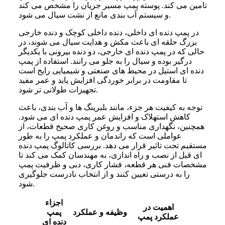
تامین می کند. پوسته پمپ مسیر جریان را مشخص می کند
و سیستم آب بندی مانع از نشت سیال می شود.
در پمپ دنده ای داخلی، دنده داخلی کوچک و دنده خارجی
بزرگ حلقه ای باعث مکش و هدایت سیال می شوند، در
حالی که در پمپ دنده ای خارجی، دو دنده بیرونی با یکدیگر
درگیر بوده و سیال را به جلو می رانند. استفاده از پمپ
دنده ای استیل در محیط های صنعتی و شیمیایی رایج است
تا مقاومت در برابر خوردگی افزایش یابد و عمر مفید
تجهیزات طولانی تر شود.
توجه به کیفیت هر جزء، مانند بلبرینگ ها و آب بندی، باعث
کاهش استهلاک و افزایش عمر پمپ دنده ای می شود.
همچنین، نگهداری مناسب و روغن کاری صحیح قطعات، از
عواملی است که راندمان و عملکرد پمپ را به طور
مستقیم تحت تاثیر قرار می دهد. بررسی کاتالوگ پمپ دنده
ای قبل از نصب و راه اندازی، به مهندسان کمک می کند تا
مشخصات فنی هر قطعه، فشار کاری، دبی و ظرفیت پمپ
را به درستی تعیین کنند و از انتخاب نادرست جلوگیری
شود.
اجزاء
اهمیت در
وظیفه و عملکرد
پمپ
عملکرد پمپ
دنده ای