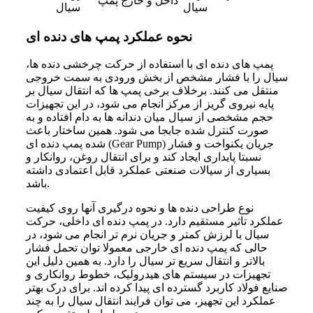
داخل و خارج پمپ
سیال
سیال
نحوه عملکرد پمپ های دنده ای
پمپ های دنده ای با استفاده از حرکت چرخشی دنده ها،
سیال را با فشار مشخص از بخش ورودی به سمت خروجی
منتقل می کنند. برخلاف برخی پمپ ها که انتقال سیال بر
پایه نیروی گریز از مرکز انجام می شود، در این تجهیزات
حجم مشخصی از سیال میان دندانه ها به دام افتاده و به
صورت کنترل شده جابجا می شود. همین ساختار باعث
شده پمپ دنده‌ ای (Gear Pump) جریان یکنواخت و فشار
نسبتا پایداری ایجاد کند و برای انتقال روغن، روانکار و
بسیاری از سیالات صنعتی عملکرد قابل اعتمادی داشته
باشد.
نوع طراحی دنده ها و نحوه درگیری آنها روی کیفیت
عملکرد تاثیر مستقیم دارد. در پمپ دنده ای داخلی، حرکت
سیال با لرزش کمتر و جریان نرم تر انجام می شود، در
حالی که پمپ دنده ای خارجی معمولا توان تحمل فشار
بالاتر و انتقال سریع تر سیال را دارد. به همین دلیل این
تجهیزات در سیستم های هیدرولیک، خطوط روانکاری و
صنایع فولاد کاربرد گسترده ای پیدا کرده اند. برای درک بهتر
عملکرد این تجهیز، می توان فرایند انتقال سیال را به چند