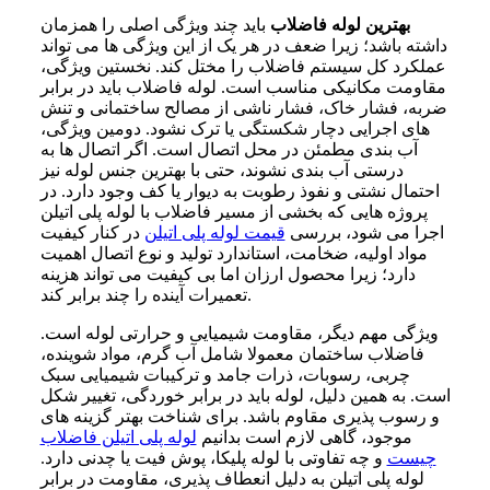
بهترین لوله فاضلاب
باید چند ویژگی اصلی را همزمان
داشته باشد؛ زیرا ضعف در هر یک از این ویژگی ها می تواند
عملکرد کل سیستم فاضلاب را مختل کند. نخستین ویژگی،
مقاومت مکانیکی مناسب است. لوله فاضلاب باید در برابر
ضربه، فشار خاک، فشار ناشی از مصالح ساختمانی و تنش
های اجرایی دچار شکستگی یا ترک نشود. دومین ویژگی،
آب بندی مطمئن در محل اتصال است. اگر اتصال ها به
درستی آب بندی نشوند، حتی با بهترین جنس لوله نیز
احتمال نشتی و نفوذ رطوبت به دیوار یا کف وجود دارد. در
پروژه هایی که بخشی از مسیر فاضلاب با لوله پلی اتیلن
اجرا می شود، بررسی
قیمت لوله پلی اتیلن
در کنار کیفیت
مواد اولیه، ضخامت، استاندارد تولید و نوع اتصال اهمیت
دارد؛ زیرا محصول ارزان اما بی کیفیت می تواند هزینه
تعمیرات آینده را چند برابر کند.
ویژگی مهم دیگر، مقاومت شیمیایی و حرارتی لوله است.
فاضلاب ساختمان معمولا شامل آب گرم، مواد شوینده،
چربی، رسوبات، ذرات جامد و ترکیبات شیمیایی سبک
است. به همین دلیل، لوله باید در برابر خوردگی، تغییر شکل
و رسوب پذیری مقاوم باشد. برای شناخت بهتر گزینه های
موجود، گاهی لازم است بدانیم
لوله پلی اتیلن فاضلاب
چیست
و چه تفاوتی با لوله پلیکا، پوش فیت یا چدنی دارد.
لوله پلی اتیلن به دلیل انعطاف پذیری، مقاومت در برابر