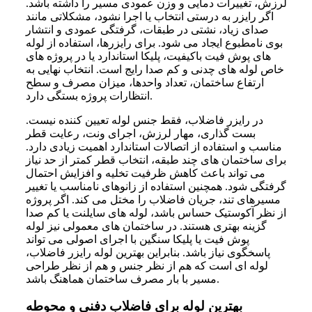
لرزش، تغییرات دمایی و وزن عمودی مسیر را داشته باشد.
اگر رایزر به درستی انتخاب یا اجرا نشود، مشکلاتی مانند
صدای زیاد، نشتی در طبقات، گرفتگی عمودی و انتشار
بوی نامطبوع ایجاد می شود. برای رایزرها، استفاده از لوله
های پوش فیت باکیفیت، پلیکا استاندارد یا در پروژه های
خاص لوله های چدنی و کم صدا رایج است. انتخاب نهایی به
ارتفاع ساختمان، تعداد واحدها، میزان مصرف و سطح
انتظارات پروژه بستگی دارد.
در رایزر فاضلاب، فقط جنس لوله تعیین کننده نیست.
بست گذاری، مهار لرزش، اجرای ونت، رعایت قطر
مناسب و استفاده از اتصالات استاندارد اهمیت زیادی دارد.
برای ساختمان های چند طبقه، انتخاب قطر کمتر از حد نیاز
می تواند باعث کاهش ظرفیت تخلیه و افزایش احتمال
گرفتگی شود. همچنین استفاده از زانوهای نامناسب یا تغییر
مسیرهای تند، جریان فاضلاب را مختل می کند. اگر پروژه
از نظر آکوستیک حساس باشد، لوله های سایلنت یا کم صدا
گزینه بهتری هستند. در ساختمان های معمولی نیز لوله
پوش فیت یا پلیکا سنگین با اجرای اصولی می تواند
پاسخگوی نیاز باشد. بنابراین بهترین لوله رایزر فاضلاب،
لوله ای است که هم از نظر جنس و هم از نظر طراحی
مسیر با بار مصرف ساختمان هماهنگ باشد.
بهترین لوله برای فاضلاب دفنی و محوطه