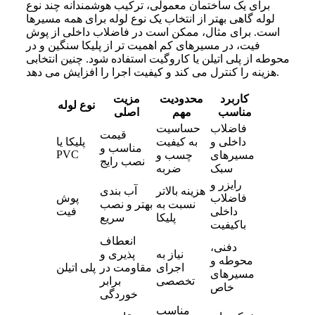
برای یک ساختمان معمولی، ترکیب هوشمندانه چند نوع
لوله گاهی بهتر از انتخاب یک نوع لوله برای همه مسیرها
است. برای مثال، ممکن است در فاضلاب داخلی از پوش
فیت، در مسیرهای کم اهمیت تر از پلیکا سنگین و در
محوطه از پلی اتیلن یا کاروگیت استفاده شود. چنین انتخابی
هزینه را کنترل می کند و کیفیت اجرا را افزایش می دهد.
کاربرد
محدودیت
مزیت
نوع لوله
مناسب
مهم
اصلی
فاضلاب
حساسیت
قیمت
داخلی و
به کیفیت
پلیکا یا
مناسب و
PVC
مسیرهای
چسب و
نصب رایج
سبک
ضربه
رایزر و
هزینه بالاتر
آب بندی
فاضلاب
پوش
نسبت به
بهتر و نصب
داخلی
فیت
پلیکا
سریع
باکیفیت
انعطاف
دفنی،
نیاز به
پذیری و
محوطه و
اجرای
مقاومت در
پلی اتیلن
مسیرهای
تخصصی
برابر
خاص
خوردگی
مناسب