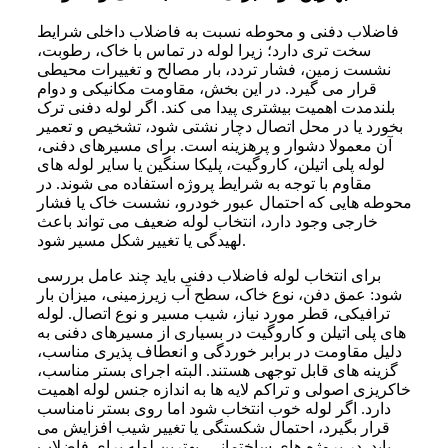
فاضلاب دفنی و محوطه نسبت به فاضلاب داخلی شرایط
سخت تری دارد؛ زیرا لوله در تماس با خاک، رطوبت،
نشست زمین، فشار تردد، بار مصالح و تغییرات محیطی
قرار می گیرد. در این بخش، مقاومت مکانیکی و دوام
بلندمدت اهمیت بیشتری پیدا می کند. اگر لوله دفنی ترک
بخورد یا در محل اتصال دچار نشتی شود، تشخیص و تعمیر
آن معمولا دشوار و پرهزینه است. برای مسیرهای دفنی،
لوله پلی اتیلن، کاروگیت، پلیکا سنگین یا سایر لوله های
مقاوم با توجه به شرایط پروژه استفاده می شوند. در
محوطه هایی که احتمال عبور خودرو، نشست خاک یا فشار
خارجی وجود دارد، انتخاب لوله ضعیف می تواند باعث
لهیدگی یا تغییر شکل مسیر شود.
برای انتخاب لوله فاضلاب دفنی باید چند عامل بررسی
شود: عمق دفن، نوع خاک، سطح آب زیرزمینی، میزان بار
ترافیکی، قطر مورد نیاز، شیب مسیر و نوع اتصال. لوله
های پلی اتیلن و کاروگیت در بسیاری از مسیرهای دفنی به
دلیل مقاومت در برابر خوردگی و انعطاف پذیری مناسب،
گزینه های قابل توجهی هستند. البته اجرای بستر مناسب،
خاکریزی اصولی و تراکم لایه ها به اندازه جنس لوله اهمیت
دارد. اگر لوله خوب انتخاب شود اما روی بستر نامناسب
قرار بگیرد، احتمال شکستگی یا تغییر شیب افزایش می
یابد. در پروژه های ساختمانی، بهترین لوله برای فاضلاب