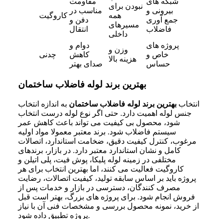
شبکه های
مقاومت
نبودن برای
بیرونی و
مناسب در
همه
کاروگیت
جمع آوری
دفن و
مسیرهای
فاضلاب
انتقال
داخلی
پروژه های
دوام و
وزن و
خاص و
کاهش
چدنی
هزینه بالا
حساس
صدای بهتر
بهترین برند لوله فاضلاب ساختمان
انتخاب
بهترین برند لوله فاضلاب ساختمان
به اندازه انتخاب
جنس لوله اهمیت دارد. حتی اگر نوع لوله درست انتخاب
شود، محصول بی کیفیت می تواند باعث کاهش عمر
سیستم فاضلاب شود. برند معتبر معمولا مواد اولیه
مرغوب، کنترل کیفیت دقیق، ضخامت استاندارد، اتصالات
کامل و نشان استاندارد معتبر دارد. در بازار، برندهای
مختلفی در زمینه لوله پلیکا، پوش فیت، پلی اتیلن و
کاروگیت فعالیت می کنند، اما بهترین انتخاب برای هر
پروژه باید بر اساس سابقه تولید، کیفیت اتصالات، رضایت
مصرف کنندگان، دسترسی در بازار و خدمات پس از
فروش انجام شود. برای پروژه های بزرگ، بهتر است قبل
از خرید، نمونه محصول بررسی و مشخصات فنی آن با نیاز
پروژه تطبیق داده شود.