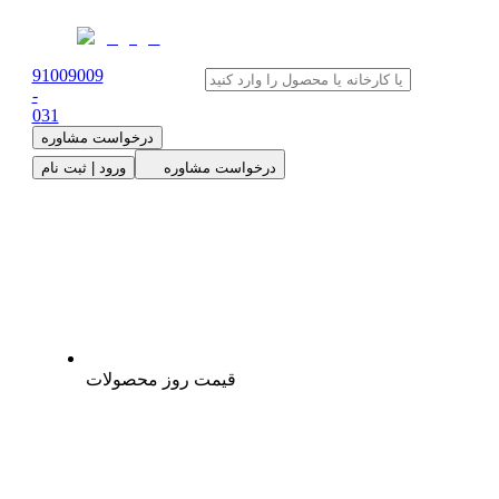
91009009
-
0
31
درخواست مشاوره
درخواست مشاوره
ورود | ثبت نام
قیمت روز محصولات