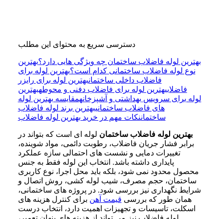
دسترسی سریع به محتوای این مطلب
بهترین لوله فاضلاب ساختمان چه ویژگی هایی دارد؟
بهترین
نوع لوله فاضلاب ساختمانی کدام است؟
بهترین لوله برای
فاضلاب داخلی ساختمان
بهترین لوله برای رایزر
فاضلاب
بهترین لوله برای فاضلاب دفنی و محوطه
بهترین
لوله برای سرویس بهداشتی و آشپزخانه
مقایسه بهترین لوله
های فاضلاب ساختمانی
بهترین برند لوله فاضلاب
ساختمان
نکات مهم در خرید بهترین لوله فاضلاب
بهترین لوله فاضلاب ساختمان
لوله ای است که بتواند در
برابر فشار جریان فاضلاب، رطوبت دائمی، مواد شوینده،
تغییرات دمایی و نشست های احتمالی سازه عملکرد
پایداری داشته باشد. انتخاب این لوله فقط به جنس
محصول محدود نمی شود، بلکه باید محل اجرا، نوع کاربری
ساختمان، حجم مصرف، شیب لوله کشی، روش اتصال و
شرایط نگهداری نیز بررسی شود. در پروژه های ساختمانی،
همان طور که بررسی
قیمت آهن
برای کنترل هزینه های
اسکلت، تاسیسات و تجهیزات اهمیت دارد، انتخاب درست
لوله فاضلاب نیز می تواند از هزینه های پنهان تعمیر،