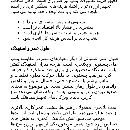
دقیق هزینه تعمیرات پمپ نیز ضروری است. گاهی انتخاب
تجهیز ارزان تر در ابتدا، هزینه های سنگین تری در آینده
ایجاد می کند و باعث توقف خط تولید می شود.
پیستونی سرویس بیشتری نیاز دارد
پلانجری در فشار بالا اقتصادی تر است
هزینه تعمیر وابسته به شرایط کاری است
انتخاب باید بر اساس هزینه کل انجام شود
طول عمر و استهلاک
طول عمر عملیاتی از دیگر معیارهای مهم در مقایسه پمپ
های پیستونی و پلانجری است. هرچه میزان استهلاک کمتر
باشد، دستگاه مدت بیشتری بدون افت عملکرد کار خواهد
کرد. در پمپ پیستونی، به دلیل حرکت مداوم قطعات و
تماس بیشتر با سطوح داخلی، احتمال سایش و کاهش
راندمان در طول زمان بیشتر است. این موضوع به معنای
ضعیف بودن پمپ پیستونی نیست، بلکه نشان می دهد نوع
کاربرد باید با ویژگی های تجهیز هماهنگ باشد.
پمپ پلانجری معمولا در شرایط سخت، عمر کاری بالاتری
از خود نشان می دهد. طراحی پلانجر و محل ثابت آب بندها
موجب می شود تنش مکانیکی کمتری به بخش های
حساس وارد شود. همین موضوع یکی از مهم ترین پاسخ ها
به سوال تفاوت پیستون و پلانجر چیست به شمار می رود و