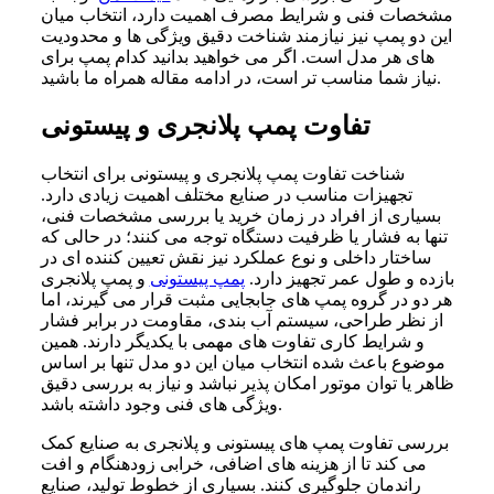
مشخصات فنی و شرایط مصرف اهمیت دارد، انتخاب میان
این دو پمپ نیز نیازمند شناخت دقیق ویژگی ها و محدودیت
های هر مدل است. اگر می خواهید بدانید کدام پمپ برای
نیاز شما مناسب تر است، در ادامه مقاله همراه ما باشید.
تفاوت پمپ پلانجری و پیستونی
شناخت تفاوت پمپ پلانجری و پیستونی برای انتخاب
تجهیزات مناسب در صنایع مختلف اهمیت زیادی دارد.
بسیاری از افراد در زمان خرید یا بررسی مشخصات فنی،
تنها به فشار یا ظرفیت دستگاه توجه می کنند؛ در حالی که
ساختار داخلی و نوع عملکرد نیز نقش تعیین کننده ای در
بازده و طول عمر تجهیز دارد.
پمپ پیستونی
و پمپ پلانجری
هر دو در گروه پمپ های جابجایی مثبت قرار می گیرند، اما
از نظر طراحی، سیستم آب بندی، مقاومت در برابر فشار
و شرایط کاری تفاوت های مهمی با یکدیگر دارند. همین
موضوع باعث شده انتخاب میان این دو مدل تنها بر اساس
ظاهر یا توان موتور امکان پذیر نباشد و نیاز به بررسی دقیق
ویژگی های فنی وجود داشته باشد.
بررسی تفاوت پمپ های پیستونی و پلانجری به صنایع کمک
می کند تا از هزینه های اضافی، خرابی زودهنگام و افت
راندمان جلوگیری کنند. بسیاری از خطوط تولید، صنایع