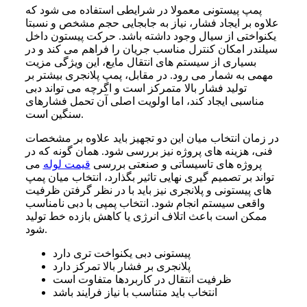
پمپ پیستونی معمولا در شرایطی استفاده می شود که
علاوه بر ایجاد فشار، نیاز به جابجایی حجم مشخص و نسبتا
یکنواختی از سیال وجود داشته باشد. حرکت پیستون داخل
سیلندر امکان کنترل مناسب جریان را فراهم می کند و در
بسیاری از سیستم های انتقال مایع، این ویژگی مزیت
مهمی به شمار می رود. در مقابل، پمپ پلانجری بیشتر بر
تولید فشار بالا متمرکز است و اگرچه می تواند دبی
مناسبی ایجاد کند، اما اولویت اصلی آن تحمل فشارهای
سنگین است.
در زمان انتخاب میان این دو تجهیز باید علاوه بر مشخصات
فنی، هزینه های پروژه نیز بررسی شود. همان گونه که در
پروژه های تاسیساتی و صنعتی بررسی
قیمت لوله
می
تواند بر تصمیم گیری نهایی تاثیر بگذارد، انتخاب میان پمپ
های پیستونی و پلانجری نیز باید با در نظر گرفتن ظرفیت
واقعی سیستم انجام شود. انتخاب پمپی با دبی نامناسب
ممکن است باعث اتلاف انرژی یا کاهش بازده خط تولید
شود.
پیستونی دبی یکنواخت تری دارد
پلانجری بر فشار بالا تمرکز دارد
ظرفیت انتقال در کاربردها متفاوت است
انتخاب باید متناسب با نیاز فرایند باشد