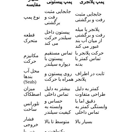
پمپ پلانجری
پمپ پیستونی
مقایسه
جابجایی مثبت
جابجایی مثبت
رفت و
نوع پمپ
رفت و برگشتی
برگشتی
پلانجر یا میله
پیستون داخل
رفت و برگشتی
قطعه
سیلندر حرکت
از میان آب بند
متحرک
می کند
عبور می کند
حرکت پلانجر با
تماس مستقیم
مکانیزم
تماس کمتر با
پیستون با
حرکت
بدنه
دیواره سیلندر
محل آب
ثابت در اطراف
روی پیستون و
بندها
پلانجر
همراه با حرکت
(Seals)
کمتر به دلیل
بیشتر به دلیل
میزان
طراحی متفاوت
تماس داخلی
اصطکاک
دقیق اما با
حساس و
تلورانس
وابستگی کمتر به
وابسته به
ساخت
تماس داخلی
کیفیت سیلندر
فشار
بسیار بالا
متوسط تا بالا
خروجی
یکنواخت و
دبی یا