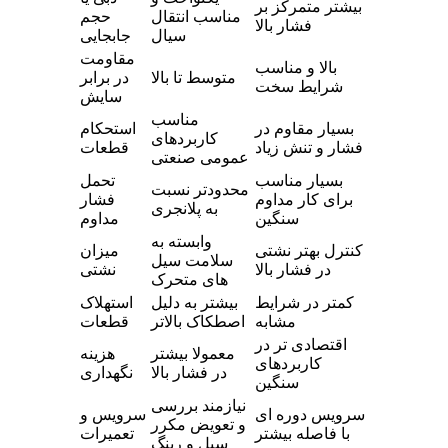
بیشتر متمرکز بر
مناسب انتقال
حجم
فشار بالا
سیال
جابجایی
مقاومت
بالا و مناسب
متوسط تا بالا
در برابر
شرایط سخت
سایش
مناسب
بسیار مقاوم در
استحکام
کاربردهای
فشار و تنش زیاد
قطعات
عمومی صنعتی
بسیار مناسب
تحمل
محدودتر نسبت
برای کار مداوم
فشار
به پلانجری
سنگین
مداوم
وابسته به
کنترل بهتر نشتی
میزان
سلامت سیل
در فشار بالا
نشتی
های متحرک
کمتر در شرایط
بیشتر به دلیل
استهلاک
مشابه
اصطکاک بالاتر
قطعات
اقتصادی تر در
معمولا بیشتر
هزینه
کاربردهای
در فشار بالا
نگهداری
سنگین
نیازمند بررسی
سرویس دوره ای
سرویس و
و تعویض مکرر
با فاصله بیشتر
تعمیرات
سیل و رینگ