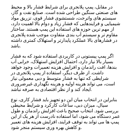
در مقابل، پمپ پلانجری برای شرایط فشار بالا و محیط
های صنعتی سنگین طراحی شده است. صنایع نفت و گاز،
سیستم های واترجت، شستشوی فشار قوی، تزریق مواد
شیمیایی و فرایندهایی که فشار زیاد و دوام بالا اهمیت دارد،
از مهم ترین حوزه های استفاده این پمپ هستند. ساختار
مقاوم تر و سیستم آب بندی متفاوت موجب شده پلانجری
در فشارهای بالا عملکرد پایدارتر و استهلاک کمتری داشته
باشد.
اگر پمپ پیستونی در کاربردی استفاده شود که به فشار
بسیار بالا نیاز دارد، احتمال افزایش استهلاک، خرابی آب
بندها، افت راندمان و افزایش هزینه تعمیرات وجود خواهد
داشت. از طرف دیگر، استفاده از پمپ پلانجری در
شرایطی که تنها به فشار متوسط و دبی معمولی نیاز
است، می تواند هزینه اولیه و هزینه نگهداری غیرضروری
ایجاد کند و از نظر اقتصادی به صرفه نباشد.
بنابراین در انتخاب میان این دو تجهیز باید فشار کاری، نوع
سیال، میزان دبی، ساعات کارکرد و شرایط محیطی
بررسی شود. انتخاب صحیح باعث افزایش راندمان و طول
عمر دستگاه می شود، اما استفاده نادرست از هر یک از این
پمپ ها می تواند به توقف فرایند، افزایش هزینه های تعمیر
و کاهش بهره وری سیستم منجر شود.