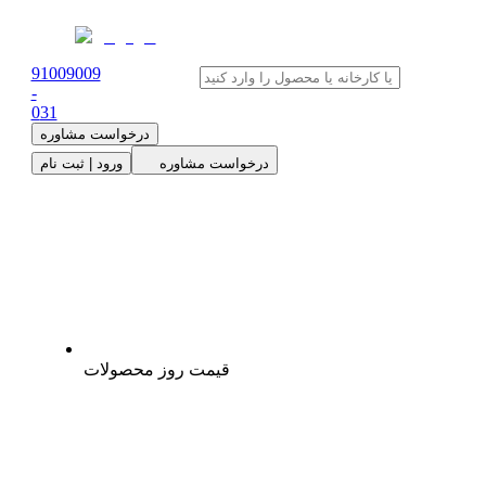
91009009
-
0
31
درخواست مشاوره
درخواست مشاوره
ورود | ثبت نام
قیمت روز محصولات