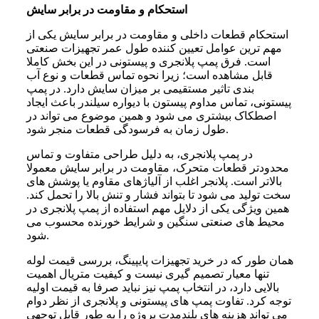
استحکام و مقاومت در برابر سایش
استحکام قطعات داخلی و مقاومت در برابر سایش یکی از
مهم ترین عوامل تعیین کننده طول عمر تجهیزات صنعتی
است. فرق پمپ پلانجری و پیستونی در این بخش کاملا
قابل مشاهده است؛ زیرا نحوه تماس قطعات و نوع آب
بندی تاثیر مستقیمی بر میزان سایش دارد. در پمپ
پیستونی، تماس مداوم پیستون با دیواره سیلندر باعث ایجاد
اصطکاک بیشتری می شود و همین موضوع می تواند در
طول زمان به فرسودگی قطعات منجر شود.
در پمپ پلانجری، به دلیل طراحی متفاوت و تماس
محدودتر قطعات متحرک، مقاومت در برابر سایش معمولا
بالاتر است. پلانجر اغلب از آلیاژهای مقاوم یا پوشش های
سخت تولید می شود تا بتواند فشار و تنش بالا را تحمل کند.
همین ویژگی یکی از دلایل مهم استفاده از پمپ پلانجری در
محیط های صنعتی سنگین و شرایط خورنده محسوب می
شود.
همان طور که در خرید تجهیزات پایپینگ، بررسی قیمت لوله
تنها معیار تصمیم گیری نیست و کیفیت متریال اهمیت
بالایی دارد، در انتخاب پمپ نیز نباید صرفا به قیمت اولیه
توجه کرد. تفاوت پمپ های پیستونی و پلانجری از نظر دوام
می تواند هزینه های بلندمدت پروژه را به طور قابل توجهی