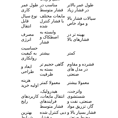
طول عمر بالاتر
مناسب در
طول عمر
در فشار زیاد
فشار متوسط
کاری
مایعات مختلف
نوع سیال
سیالات فشار بالا
با فشار کنترل
قابل
و مواد خاص
شده
انتقال
وابسته به
بهینه تر در
مصرف
اصطکاک و
فشارهای بالا
انرژی
فشار
حساسیت
کمتر
بیشتر
به کیفیت
روانکاری
فشرده و مقاوم
گاهی حجیم تر
ابعاد و
در مدل های
بسته به
طراحی
صنعتی
ظرفیت
هزینه
معمولا بیشتر
معمولا کمتر
اولیه خرید
واترجت،
هیدرولیک،
شستشوی
انتقال مایعات،
کاربردهای
صنعتی، نفت و
فرایندهای
رایج
گاز، تزریق مواد
فشار متوسط
فشار بسیار بالا و
دبی کنترل شده
بهترین
محیط صنعتی
و فشار
شرایط