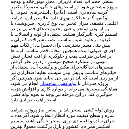
استخر، حجم آب، تعداد کاربران، محل موتورخانه و بودجه
پروژه مشخص شود. در استخرهای خانگی، معمولا اسکیمر
گزینه ساده تری است، اما برای استخرهای عمومی یا
لوکس، گاتر عملکرد بهتری دارد. علاوه بر این، شرایط
اقلیمی منطقه، میزان تبخیر آب، نوع کاربری، سرپوشیده یا
روباز بودن استخر و حتی محدودیت های فضایی نیز در
تصمیم گیری تاثیرگذار هستند. استفاده از لوله و اتصالات با
کیفیت، رعایت شیب مناسب، نصب شیرآلات کنترلی و
پیش بینی مسیر دسترسی برای تعمیرات، از نکات مهم
اجرای اصولی است. همچنین انتخاب قطر مناسب لوله ها
بر اساس ظرفیت پمپ و جلوگیری از افت فشار، نقش
مهمی در عملکرد صحیح سیستم دارد. در نظر گرفتن
مسیرهای جداگانه برای مکش و برگشت آب، استفاده از
فیلترهای مناسب و پیش بینی سیستم تخلیه اضطراری نیز
از مواردی است که باید در طراحی لحاظ شود. همچنین اگر
پروژه همزمان با
لوله کشی ساختمان
انجام می شود،
هماهنگی مسیرها می تواند از دوباره کاری و افزایش هزینه
جلوگیری کند. در این مرحله نیز توجه به نحوه لوله کشی
استخر اهمیت زیادی دارد.
روش لوله کشی استخر باید بر اساس نیاز پروژه، شرایط
سازه و سطح کیفیت مورد انتظار انتخاب شود. اگر هدف،
اجرای ساده و اقتصادی برای استخر خانگی باشد، سیستم
اسکیمر همراه با کفشور و نازل برگشت معمولا بهترین