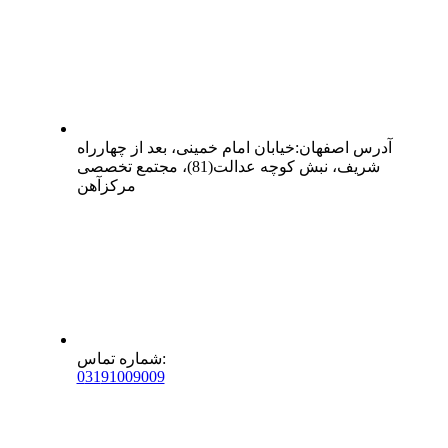
آدرس
اصفهان
:
خیابان امام خمینی، بعد از چهارراه
شریف، نبش کوچه عدالت(81)، مجتمع تخصصی
مرکزآهن
:
شماره تماس
0
31
91009009