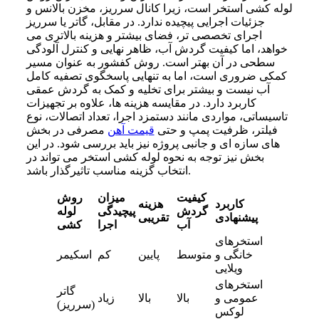
لوله کشی استخر است، زیرا کانال سرریز، مخزن بالانس و
جزئیات اجرایی پیچیده ندارد. در مقابل، گاتر یا سرریز
اجرای تخصصی تر، فضای بیشتر و هزینه بالاتری می
خواهد، اما کیفیت گردش آب، ظاهر نهایی و کنترل آلودگی
سطحی در آن بهتر است. روش کفشور به عنوان مسیر
کمکی ضروری است، اما به تنهایی پاسخگوی تصفیه کامل
آب نیست و بیشتر برای تخلیه و کمک به گردش عمقی
کاربرد دارد. در مقایسه هزینه ها، علاوه بر تجهیزات
تاسیساتی، مواردی مانند دستمزد اجرا، تعداد اتصالات، نوع
فیلتر، ظرفیت پمپ و حتی
قیمت آهن
مصرفی در بخش
های سازه ای و جانبی پروژه نیز باید بررسی شود. در این
بخش نیز توجه به نحوه لوله کشی استخر می تواند در
انتخاب گزینه مناسب تاثیرگذار باشد.
کیفیت
میزان
روش
کاربرد
هزینه
گردش
پیچیدگی
لوله
پیشنهادی
تقریبی
آب
اجرا
کشی
استخرهای
خانگی و
متوسط
پایین
کم
اسکیمر
ویلایی
استخرهای
گاتر
عمومی و
بالا
بالا
زیاد
(سرریز)
لوکس