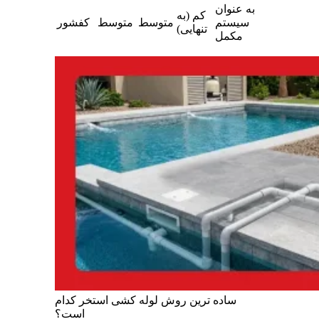
به عنوان
کم (به
سیستم
متوسط
متوسط
کفشور
تنهایی)
مکمل
ساده ترین روش لوله کشی استخر کدام
است؟