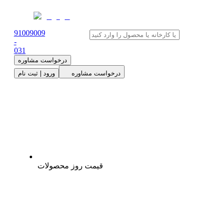
91009009
-
0
31
درخواست مشاوره
درخواست مشاوره
ورود | ثبت نام
قیمت روز محصولات