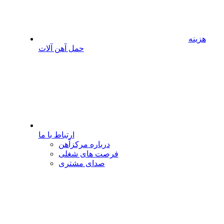
هزینه
حمل آهن آلات
ارتباط با ما
درباره مرکزآهن
فرصت های شغلی
صدای مشتری