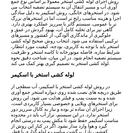
روش اجرای لوله کشی استخر معمولا بر اساس نوع جمع
آوری آب و مسیر انتقال آن به سیستم تصفیه انتخاب می
شود. در استخرهای خانگی، روش اسکیمر به دلیل سادگی
اجرا و هزینه مناسب رایج تر است، اما در استخرهای بزرگ
تر یا عمومی، سیستم گاتر یا سرریز عملکرد بهتری دارد.
گاهی نیز برای تخلیه کامل آب، بهبود گردش در عمق و
جلوگیری از ماندگاری آلودگی، از کفشور و مسیرهای
ترکیبی استفاده می شود. انتخاب روش صحیح لوله کشی
استخر باید با توجه به کاربری، بودجه، کیفیت مورد انتظار،
شرایط سازه، فاصله موتورخانه تا کاسه استخر و ظرفیت
سیستم تصفیه انجام شود. در این میان، شناخت دقیق نحوه
لوله کشی استخر به تصمیم گیری بهتر کمک می کند.
لوله کشی استخر با اسکیمر
در روش لوله کشی استخر با اسکیمر، آب سطحی از
طریق دریچه های نصب شده روی دیواره استخر جمع آوری
شده و به سمت پمپ و فیلتر هدایت می شود. این روش
برای استخرهای ویلایی و خصوصی بسیار کاربردی است،
زیرا اجرای آن ساده تر بوده و نیاز به کانال سرریز دور
استخر ندارد. در این سیستم، تراز آب باید در محدوده
مناسب اسکیمر حفظ شود تا مکش پمپ به درستی انجام
گیرد و هوا وارد مدار نشود. اگر در کنار این روش از
کفشور، نازل برگشت مناسب و لوله گذاری با قطر