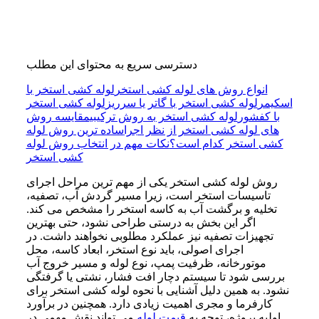
دسترسی سریع به محتوای این مطلب
انواع روش های لوله کشی استخر
لوله کشی استخر با
اسکیمر
لوله کشی استخر با گاتر یا سرریز
لوله کشی استخر
با کفشور
لوله کشی استخر به روش ترکیبی
مقایسه روش
های لوله کشی استخر از نظر اجرا
ساده ترین روش لوله
کشی استخر کدام است؟
نکات مهم در انتخاب روش لوله
کشی استخر
روش لوله کشی استخر یکی از مهم ترین مراحل اجرای
تاسیسات استخر است، زیرا مسیر گردش آب، تصفیه،
تخلیه و برگشت آب به کاسه استخر را مشخص می کند.
اگر این بخش به درستی طراحی نشود، حتی بهترین
تجهیزات تصفیه نیز عملکرد مطلوبی نخواهند داشت. در
اجرای اصولی، باید نوع استخر، ابعاد کاسه، محل
موتورخانه، ظرفیت پمپ، نوع لوله و مسیر خروج آب
بررسی شود تا سیستم دچار افت فشار، نشتی یا گرفتگی
نشود. به همین دلیل آشنایی با نحوه لوله کشی استخر برای
کارفرما و مجری اهمیت زیادی دارد. همچنین در برآورد
اولیه پروژه، توجه به
قیمت لوله
می تواند نقش مهمی در