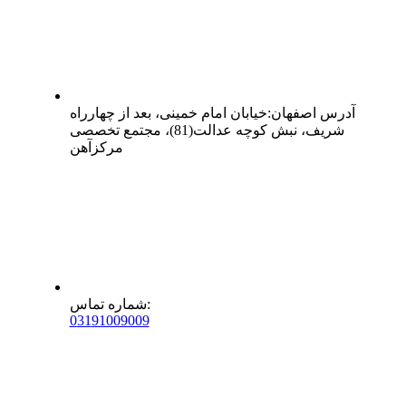
آدرس
اصفهان
:
خیابان امام خمینی، بعد از چهارراه
شریف، نبش کوچه عدالت(81)، مجتمع تخصصی
مرکزآهن
:
شماره تماس
0
31
91009009