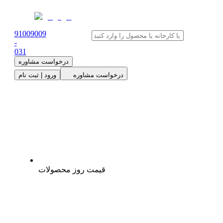
91009009
-
0
31
درخواست مشاوره
درخواست مشاوره
ورود | ثبت نام
قیمت روز محصولات