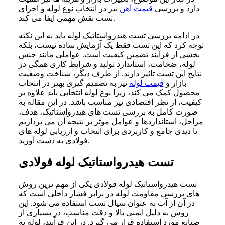
دارد و بررسی
قیمت آهن
نیز در انتخاب نوع لوله و اجرای
تست نقش مهمی ایفا می کند.
در ادامه بررسی تست هیدرواستاتیک لوله باید به این نکته
توجه کرد که این تست فقط یک آزمایش ساده نیست، بلکه
بخشی از فرآیند تضمین کیفیت است. عواملی مانند جنس
لوله، ضخامت، استاندارد تولید و شرایط کاری همگی در
نتایج این تست تاثیر دارند. از طرف دیگر، شناخت وضعیت
بازار و
قیمت لوله
نیز به تصمیم گیری بهتر در انتخاب
محصول کمک می کند، زیرا نوع لوله انتخابی باید علاوه بر
کیفیت، از نظر اقتصادی نیز مناسب باشد. در این مقاله به
صورت کامل به بررسی تست های هیدرواستاتیک، هدف،
مراحل، استانداردها و عوامل موثر بر نتیجه آن می پردازیم
تا دیدی جامع و کاربردی برای انتخاب و ارزیابی لوله های
فولادی به دست آورید.
تست هیدرواستاتیک لوله فولادی
تست هیدرواستاتیک لوله فولادی یکی از مهم ترین روش
های بررسی مقاومت لوله در برابر فشار داخلی است که
در آن از آب به عنوان سیال تست استفاده می شود. این
روش به دلیل ایمنی بالا و دقت مناسب، در بسیاری از
صنایع مورد استفاده قرار می گیرد. در این فرآیند، لوله به