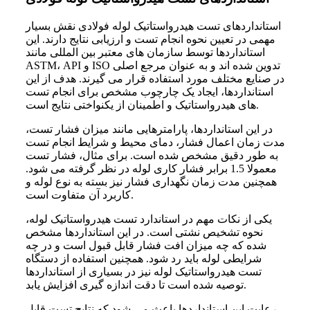
استانداردهای تست هیدرواستاتیک لوله فولادی نقش بسیار
مهمی در تعیین نحوه انجام تست و ارزیابی نتایج دارند. این
استانداردها توسط سازمان های معتبر بین المللی مانند
ASTM، API و ISO تدوین شده اند و به عنوان مرجع اصلی
در صنایع مختلف مورد استفاده قرار می گیرند. هدف از این
استانداردها، ایجاد یک چارچوب مشخص برای انجام تست
های هیدرواستاتیک و اطمینان از یکنواختی نتایج است.
در این استانداردها، پارامترهایی مانند میزان فشار تست،
مدت زمان اعمال فشار، دمای محیط و شرایط انجام تست
به طور دقیق مشخص شده است. برای مثال، فشار تست
معمولا 1.5 برابر فشار کاری لوله در نظر گرفته می شود.
همچنین مدت زمان نگهداری فشار نیز بسته به نوع لوله و
کاربرد آن متفاوت است.
یکی از نکات مهم در استاندارد تست هیدرواستاتیک لوله،
نحوه تشخیص نشتی است. در این استانداردها مشخص
شده که چه میزان افت فشار قابل قبول است و در چه
شرایطی لوله باید رد شود. همچنین استفاده از دستگاه
تست هیدرواستاتیک لوله نیز در بسیاری از استانداردها
توصیه شده است تا دقت اندازه گیری افزایش یابد.
رعایت این استانداردها باعث می شود که نتایج تست قابل